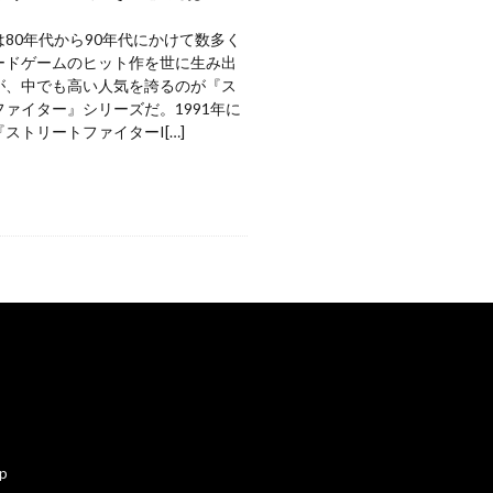
80年代から90年代にかけて数多く
ードゲームのヒット作を世に生み出
が、中でも高い人気を誇るのが『ス
ァイター』シリーズだ。1991年に
ストリートファイターI[…]
ap