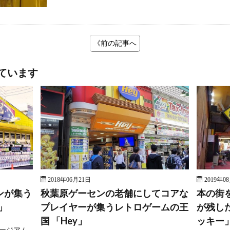
《前の記事へ
ています
2018年06月21日
2019年0
ンが集う
秋葉原ゲーセンの老舗にしてコアな
本の街
」
プレイヤーが集うレトロゲームの王
が残し
国 「Hey」
ッキー
ージアム