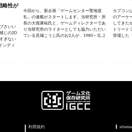
戦略性が
今回から、新企画「ゲームセンター聖地巡
カプコンは
礼」の連載がスタートします。当研究所・所
のアーケ
長の大堀康祐氏と、ゲームディレクターであ
してきた
プさいい
り当研究所のライターとしても協力いただい
トリートフ
感じの2D
ている見城こうじ氏のお2人が、1980～1[…]
登場した『
すぎない
 インディ
利用規約
sitem