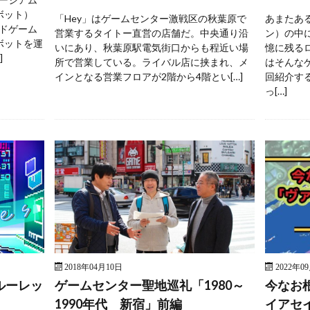
ボット）
「Hey」はゲームセンター激戦区の秋葉原で
あまたあ
ドゲーム
営業するタイトー直営の店舗だ。中央通り沿
ン）の中
ボットを運
いにあり、秋葉原駅電気街口からも程近い場
憶に残る
]
所で営業している。ライバル店に挟まれ、メ
はそんな
インとなる営業フロアが2階から4階とい[…]
回紹介す
っ[…]
2018年04月10日
2022年0
ルーレッ
ゲームセンター聖地巡礼「1980～
今なお
1990年代 新宿」前編
イアセ