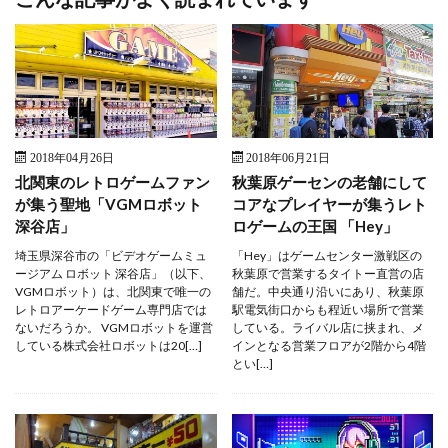
2018年04月26日
2018年06月21日
北関東のレトロゲームファン
秋葉原ゲーセンの老舗にして
が集う聖地「VGMロボット
コアなプレイヤーが集うレト
深谷店」
ロゲームの王国 「Hey」
埼玉県深谷市の「ビデオゲームミュ
「Hey」はゲームセンター激戦区の
ージアム ロボット 深谷店」（以下、
秋葉原で営業するタイトー直営の店
VGMロボット）は、北関東で唯一の
舗だ。中央通り沿いにあり、秋葉原
レトロアーケードゲーム専門店では
駅電気街口からも程近い場所で営業
ないだろうか。 VGMロボットを運営
している。ライバル店に挟まれ、メ
している株式会社ロボットは20[…]
インとなる営業フロアが2階から4階
とい[…]