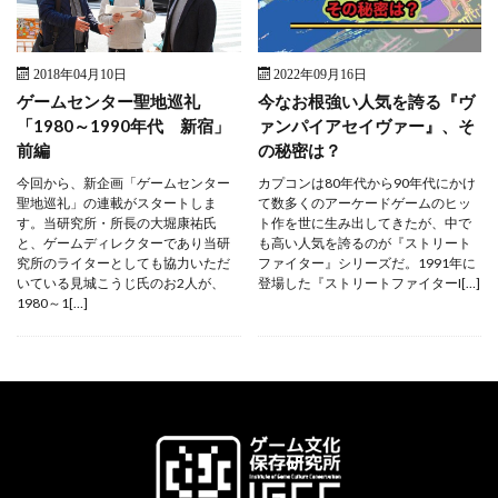
2018年04月10日
2022年09月16日
ゲームセンター聖地巡礼
今なお根強い人気を誇る『ヴ
「1980～1990年代 新宿」
ァンパイアセイヴァー』、そ
前編
の秘密は？
今回から、新企画「ゲームセンター
カプコンは80年代から90年代にかけ
聖地巡礼」の連載がスタートしま
て数多くのアーケードゲームのヒッ
す。当研究所・所長の大堀康祐氏
ト作を世に生み出してきたが、中で
と、ゲームディレクターであり当研
も高い人気を誇るのが『ストリート
究所のライターとしても協力いただ
ファイター』シリーズだ。1991年に
いている見城こうじ氏のお2人が、
登場した『ストリートファイターI[…]
1980～1[…]