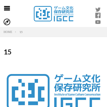
15
HOME
15