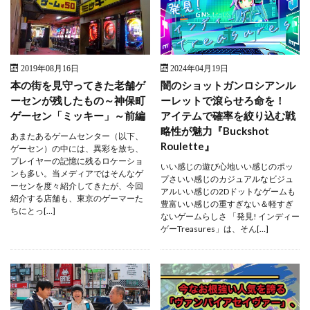
2019年08月16日
2024年04月19日
本の街を見守ってきた老舗ゲ
闇のショットガンロシアンル
ーセンが残したもの～神保町
ーレットで滾らせろ命を！
ゲーセン「ミッキー」～前編
アイテムで確率を絞り込む戦
略性が魅力『Buckshot
あまたあるゲームセンター（以下、
Roulette』
ゲーセン）の中には、異彩を放ち、
プレイヤーの記憶に残るロケーショ
いい感じの遊び心地いい感じのポッ
ンも多い。当メディアではそんなゲ
プさいい感じのカジュアルなビジュ
ーセンを度々紹介してきたが、今回
アルいい感じの2Dドットなゲームも
紹介する店舗も、東京のゲーマーた
豊富いい感じの重すぎない＆軽すぎ
ちにとっ[…]
ないゲームらしさ 「発見! インディー
ゲーTreasures」は、そん[…]