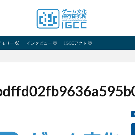
メモリー
インタビュー
IGCCアクト
bdffd02fb9636a595b