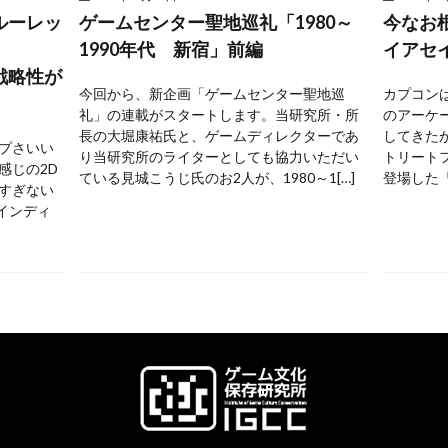
ルーレッ
ゲームセンター聖地巡礼「1980～
今なお
1990年代 新宿」前編
イアセ
戦略性が
今回から、新企画「ゲームセンター聖地巡
カプコンは
礼」の連載がスタートします。当研究所・所
のアーケ
長の大堀康祐氏と、ゲームディレクターであ
してきた
プさいい
り当研究所のライターとしても協力いただい
トリートフ
感じの2D
ている見城こうじ氏のお2人が、1980～1[…]
登場した『
すぎない
 インディ