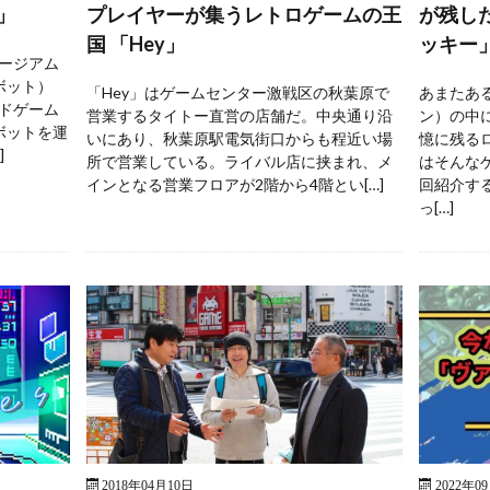
」
プレイヤーが集うレトロゲームの王
が残し
国 「Hey」
ッキー
ージアム
ボット）
「Hey」はゲームセンター激戦区の秋葉原で
あまたあ
ドゲーム
営業するタイトー直営の店舗だ。中央通り沿
ン）の中
ボットを運
いにあり、秋葉原駅電気街口からも程近い場
憶に残る
]
所で営業している。ライバル店に挟まれ、メ
はそんな
インとなる営業フロアが2階から4階とい[…]
回紹介す
っ[…]
2018年04月10日
2022年0