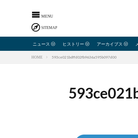
ニュース
ヒストリー
アーカイブス
593ce021bdffd02fb9636a595b097d00
HOME
593ce021