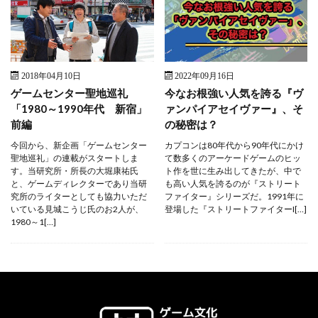
2018年04月10日
2022年09月16日
ゲームセンター聖地巡礼
今なお根強い人気を誇る『ヴ
「1980～1990年代 新宿」
ァンパイアセイヴァー』、そ
前編
の秘密は？
今回から、新企画「ゲームセンター
カプコンは80年代から90年代にかけ
聖地巡礼」の連載がスタートしま
て数多くのアーケードゲームのヒッ
す。当研究所・所長の大堀康祐氏
ト作を世に生み出してきたが、中で
と、ゲームディレクターであり当研
も高い人気を誇るのが『ストリート
究所のライターとしても協力いただ
ファイター』シリーズだ。1991年に
いている見城こうじ氏のお2人が、
登場した『ストリートファイターI[…]
1980～1[…]