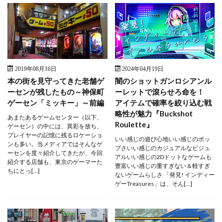
2019年08月16日
2024年04月19日
本の街を見守ってきた老舗ゲ
闇のショットガンロシアンル
ーセンが残したもの～神保町
ーレットで滾らせろ命を！
ゲーセン「ミッキー」～前編
アイテムで確率を絞り込む戦
略性が魅力『Buckshot
あまたあるゲームセンター（以下、
Roulette』
ゲーセン）の中には、異彩を放ち、
プレイヤーの記憶に残るロケーショ
いい感じの遊び心地いい感じのポッ
ンも多い。当メディアではそんなゲ
プさいい感じのカジュアルなビジュ
ーセンを度々紹介してきたが、今回
アルいい感じの2Dドットなゲームも
紹介する店舗も、東京のゲーマーた
豊富いい感じの重すぎない＆軽すぎ
ちにとっ[…]
ないゲームらしさ 「発見! インディー
ゲーTreasures」は、そん[…]