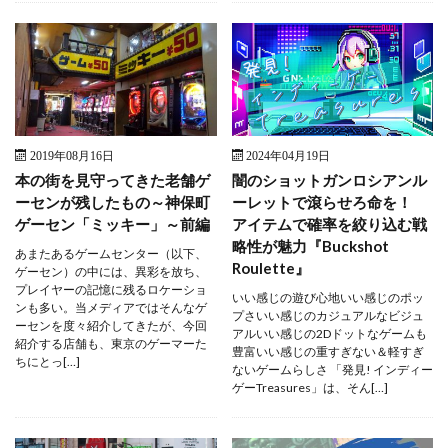
2019年08月16日
2024年04月19日
本の街を見守ってきた老舗ゲ
闇のショットガンロシアンル
ーセンが残したもの～神保町
ーレットで滾らせろ命を！
ゲーセン「ミッキー」～前編
アイテムで確率を絞り込む戦
略性が魅力『Buckshot
あまたあるゲームセンター（以下、
Roulette』
ゲーセン）の中には、異彩を放ち、
プレイヤーの記憶に残るロケーショ
いい感じの遊び心地いい感じのポッ
ンも多い。当メディアではそんなゲ
プさいい感じのカジュアルなビジュ
ーセンを度々紹介してきたが、今回
アルいい感じの2Dドットなゲームも
紹介する店舗も、東京のゲーマーた
豊富いい感じの重すぎない＆軽すぎ
ちにとっ[…]
ないゲームらしさ 「発見! インディー
ゲーTreasures」は、そん[…]