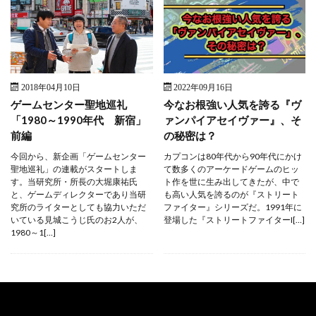
2018年04月10日
2022年09月16日
ゲームセンター聖地巡礼
今なお根強い人気を誇る『ヴ
「1980～1990年代 新宿」
ァンパイアセイヴァー』、そ
前編
の秘密は？
今回から、新企画「ゲームセンター
カプコンは80年代から90年代にかけ
聖地巡礼」の連載がスタートしま
て数多くのアーケードゲームのヒッ
す。当研究所・所長の大堀康祐氏
ト作を世に生み出してきたが、中で
と、ゲームディレクターであり当研
も高い人気を誇るのが『ストリート
究所のライターとしても協力いただ
ファイター』シリーズだ。1991年に
いている見城こうじ氏のお2人が、
登場した『ストリートファイターI[…]
1980～1[…]