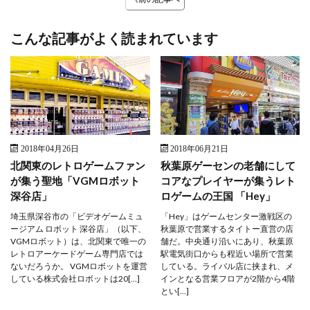
こんな記事がよく読まれています
2018年04月26日
2018年06月21日
北関東のレトロゲームファン
秋葉原ゲーセンの老舗にして
が集う聖地「VGMロボット
コアなプレイヤーが集うレト
深谷店」
ロゲームの王国 「Hey」
埼玉県深谷市の「ビデオゲームミュ
「Hey」はゲームセンター激戦区の
ージアム ロボット 深谷店」（以下、
秋葉原で営業するタイトー直営の店
VGMロボット）は、北関東で唯一の
舗だ。中央通り沿いにあり、秋葉原
レトロアーケードゲーム専門店では
駅電気街口からも程近い場所で営業
ないだろうか。 VGMロボットを運営
している。ライバル店に挟まれ、メ
している株式会社ロボットは20[…]
インとなる営業フロアが2階から4階
とい[…]