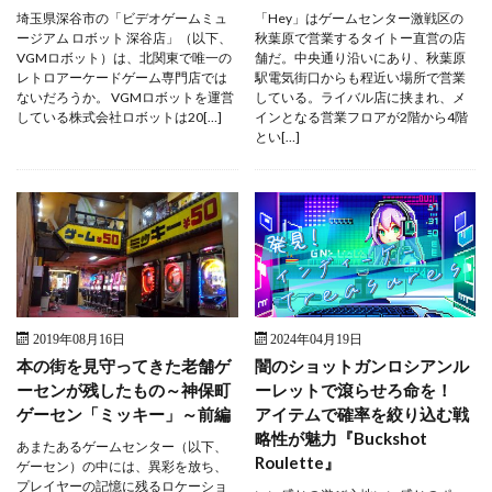
埼玉県深谷市の「ビデオゲームミュ
「Hey」はゲームセンター激戦区の
ージアム ロボット 深谷店」（以下、
秋葉原で営業するタイトー直営の店
VGMロボット）は、北関東で唯一の
舗だ。中央通り沿いにあり、秋葉原
レトロアーケードゲーム専門店では
駅電気街口からも程近い場所で営業
ないだろうか。 VGMロボットを運営
している。ライバル店に挟まれ、メ
している株式会社ロボットは20[…]
インとなる営業フロアが2階から4階
とい[…]
2019年08月16日
2024年04月19日
本の街を見守ってきた老舗ゲ
闇のショットガンロシアンル
ーセンが残したもの～神保町
ーレットで滾らせろ命を！
ゲーセン「ミッキー」～前編
アイテムで確率を絞り込む戦
略性が魅力『Buckshot
あまたあるゲームセンター（以下、
Roulette』
ゲーセン）の中には、異彩を放ち、
プレイヤーの記憶に残るロケーショ