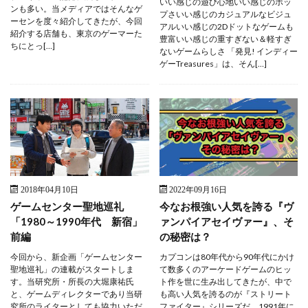
いい感じの遊び心地いい感じのポッ
ンも多い。当メディアではそんなゲ
プさいい感じのカジュアルなビジュ
ーセンを度々紹介してきたが、今回
アルいい感じの2Dドットなゲームも
紹介する店舗も、東京のゲーマーた
豊富いい感じの重すぎない＆軽すぎ
ちにとっ[…]
ないゲームらしさ 「発見! インディー
ゲーTreasures」は、そん[…]
2018年04月10日
2022年09月16日
ゲームセンター聖地巡礼
今なお根強い人気を誇る『ヴ
「1980～1990年代 新宿」
ァンパイアセイヴァー』、そ
前編
の秘密は？
今回から、新企画「ゲームセンター
カプコンは80年代から90年代にかけ
聖地巡礼」の連載がスタートしま
て数多くのアーケードゲームのヒッ
す。当研究所・所長の大堀康祐氏
ト作を世に生み出してきたが、中で
と、ゲームディレクターであり当研
も高い人気を誇るのが『ストリート
究所のライターとしても協力いただ
ファイター』シリーズだ。1991年に