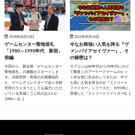
2018年04月10日
2022年09月16日
ゲームセンター聖地巡礼
今なお根強い人気を誇る『ヴ
「1980～1990年代 新宿」
ァンパイアセイヴァー』、そ
前編
の秘密は？
今回から、新企画「ゲームセンター
カプコンは80年代から90年代にかけ
聖地巡礼」の連載がスタートしま
て数多くのアーケードゲームのヒッ
す。当研究所・所長の大堀康祐氏
ト作を世に生み出してきたが、中で
と、ゲームディレクターであり当研
も高い人気を誇るのが『ストリート
究所のライターとしても協力いただ
ファイター』シリーズだ。1991年に
いている見城こうじ氏のお2人が、
登場した『ストリートファイターI[…]
1980～1[…]