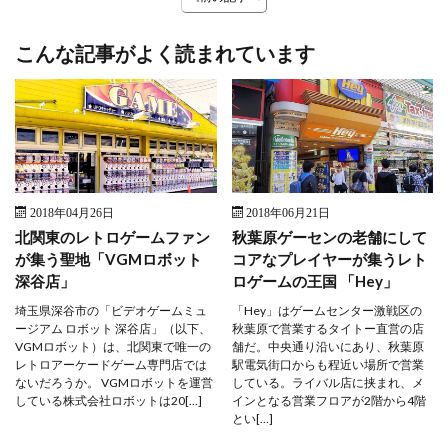
こんな記事がよく読まれています
2018年04月26日
2018年06月21日
北関東のレトロゲームファン
秋葉原ゲーセンの老舗にして
が集う聖地「VGMロボット
コアなプレイヤーが集うレト
深谷店」
ロゲームの王国 「Hey」
埼玉県深谷市の「ビデオゲームミュ
「Hey」はゲームセンター激戦区の
ージアム ロボット 深谷店」（以下、
秋葉原で営業するタイトー直営の店
VGMロボット）は、北関東で唯一の
舗だ。中央通り沿いにあり、秋葉原
レトロアーケードゲーム専門店では
駅電気街口からも程近い場所で営業
ないだろうか。 VGMロボットを運営
している。ライバル店に挟まれ、メ
している株式会社ロボットは20[…]
インとなる営業フロアが2階から4階
とい[…]