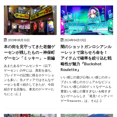
2019年08月16日
2024年04月19日
本の街を見守ってきた老舗ゲ
闇のショットガンロシアンル
ーセンが残したもの～神保町
ーレットで滾らせろ命を！
ゲーセン「ミッキー」～前編
アイテムで確率を絞り込む戦
略性が魅力『Buckshot
あまたあるゲームセンター（以下、
Roulette』
ゲーセン）の中には、異彩を放ち、
プレイヤーの記憶に残るロケーショ
いい感じの遊び心地いい感じのポッ
ンも多い。当メディアではそんなゲ
プさいい感じのカジュアルなビジュ
ーセンを度々紹介してきたが、今回
アルいい感じの2Dドットなゲームも
紹介する店舗も、東京のゲーマーた
豊富いい感じの重すぎない＆軽すぎ
ちにとっ[…]
ないゲームらしさ 「発見! インディー
ゲーTreasures」は、そん[…]