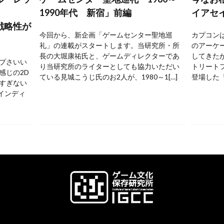
1990年代 新宿」前編
イアセ
戦略性が
今回から、新企画「ゲームセンター聖地巡
カプコンは
礼」の連載がスタートします。当研究所・所
のアーケ
長の大堀康祐氏と、ゲームディレクターであ
してきた
プさいい
り当研究所のライターとしても協力いただい
トリートフ
感じの2D
ている見城こうじ氏のお2人が、1980～1[…]
登場した『
すぎない
 インディ