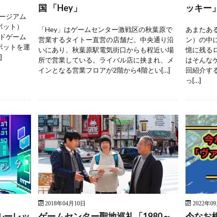
国 「Hey」
ッキー
ージアム
ボット）
「Hey」はゲームセンター激戦区の秋葉原で
あまたあ
ドゲーム
営業するタイトー直営の店舗だ。中央通り沿
ン）の中
ボットを運
いにあり、秋葉原駅電気街口からも程近い場
憶に残る
]
所で営業している。ライバル店に挟まれ、メ
はそんな
インとなる営業フロアが2階から4階とい[…]
回紹介す
っ[…]
2018年04月10日
2022年0
ルーレッ
ゲームセンター聖地巡礼「1980～
今なお