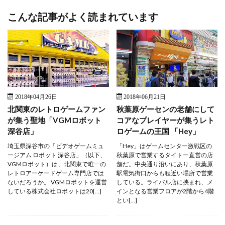
こんな記事がよく読まれています
2018年04月26日
2018年06月21日
北関東のレトロゲームファン
秋葉原ゲーセンの老舗にして
が集う聖地「VGMロボット
コアなプレイヤーが集うレト
深谷店」
ロゲームの王国 「Hey」
埼玉県深谷市の「ビデオゲームミュ
「Hey」はゲームセンター激戦区の
ージアム ロボット 深谷店」（以下、
秋葉原で営業するタイトー直営の店
VGMロボット）は、北関東で唯一の
舗だ。中央通り沿いにあり、秋葉原
レトロアーケードゲーム専門店では
駅電気街口からも程近い場所で営業
ないだろうか。 VGMロボットを運営
している。ライバル店に挟まれ、メ
している株式会社ロボットは20[…]
インとなる営業フロアが2階から4階
とい[…]