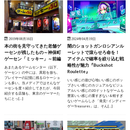
2019年08月16日
2024年04月19日
本の街を見守ってきた老舗ゲ
闇のショットガンロシアンル
ーセンが残したもの～神保町
ーレットで滾らせろ命を！
ゲーセン「ミッキー」～前編
アイテムで確率を絞り込む戦
略性が魅力『Buckshot
あまたあるゲームセンター（以下、
Roulette』
ゲーセン）の中には、異彩を放ち、
プレイヤーの記憶に残るロケーショ
いい感じの遊び心地いい感じのポッ
ンも多い。当メディアではそんなゲ
プさいい感じのカジュアルなビジュ
ーセンを度々紹介してきたが、今回
アルいい感じの2Dドットなゲームも
紹介する店舗も、東京のゲーマーた
豊富いい感じの重すぎない＆軽すぎ
ちにとっ[…]
ないゲームらしさ 「発見! インディー
ゲーTreasures」は、そん[…]