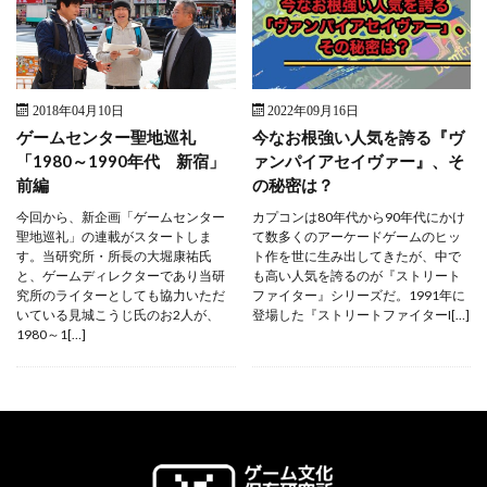
2018年04月10日
2022年09月16日
ゲームセンター聖地巡礼
今なお根強い人気を誇る『ヴ
「1980～1990年代 新宿」
ァンパイアセイヴァー』、そ
前編
の秘密は？
今回から、新企画「ゲームセンター
カプコンは80年代から90年代にかけ
聖地巡礼」の連載がスタートしま
て数多くのアーケードゲームのヒッ
す。当研究所・所長の大堀康祐氏
ト作を世に生み出してきたが、中で
と、ゲームディレクターであり当研
も高い人気を誇るのが『ストリート
究所のライターとしても協力いただ
ファイター』シリーズだ。1991年に
いている見城こうじ氏のお2人が、
登場した『ストリートファイターI[…]
1980～1[…]