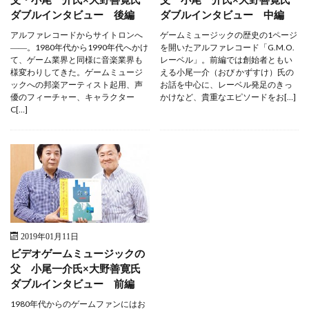
ダブルインタビュー 後編
ダブルインタビュー 中編
アルファレコードからサイトロンへ
ゲームミュージックの歴史の1ページ
――。1980年代から1990年代へかけ
を開いたアルファレコード「G.M.O.
て、ゲーム業界と同様に音楽業界も
レーベル」。前編では創始者ともい
様変わりしてきた。ゲームミュージ
える小尾一介（おび かずすけ）氏の
ックへの邦楽アーティスト起用、声
お話を中心に、レーベル発足のきっ
優のフィーチャー、キャラクター
かけなど、貴重なエピソードをお[…]
C[…]
2019年01月11日
ビデオゲームミュージックの
父 小尾一介氏×大野善寛氏
ダブルインタビュー 前編
1980年代からのゲームファンにはお