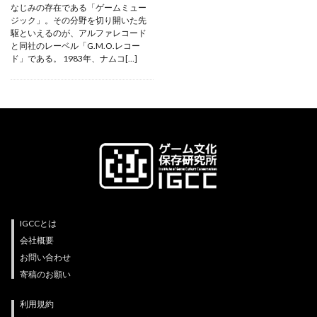
なじみの存在である「ゲームミュー
ジック」。その分野を切り開いた先
駆といえるのが、アルファレコード
と同社のレーベル「G.M.O.レコー
ド」である。 1983年、ナムコ[…]
IGCCとは
会社概要
お問い合わせ
寄稿のお願い
利用規約