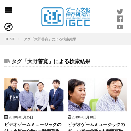
プライバシーポリシー
ライター紹介
タグ「大野善寛」による検索結果
HOME
タグ「大野善寛」による検索結果
2019年01月25日
2019年01月18日
ビデオゲームミュージックの
ビデオゲームミュージックの
父・小尾一介氏×大野善寛氏
父 小尾一介氏×大野善寛氏