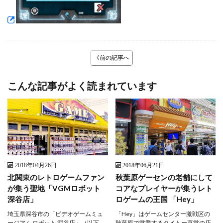
《前の記事へ
こんな記事がよく読まれています
2018年04月26日
2018年06月21日
北関東のレトロゲームファン
秋葉原ゲーセンの老舗にして
が集う聖地「VGMロボット
コアなプレイヤーが集うレト
深谷店」
ロゲームの王国 「Hey」
埼玉県深谷市の「ビデオゲームミュ
「Hey」はゲームセンター激戦区の
ージアム ロボット 深谷店」（以下、
秋葉原で営業するタイトー直営の店