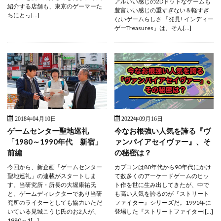
アルいい感じの2Dドットなゲームも
紹介する店舗も、東京のゲーマーた
豊富いい感じの重すぎない＆軽すぎ
ちにとっ[…]
ないゲームらしさ 「発見! インディー
ゲーTreasures」は、そん[…]
2018年04月10日
2022年09月16日
ゲームセンター聖地巡礼
今なお根強い人気を誇る『ヴ
「1980～1990年代 新宿」
ァンパイアセイヴァー』、そ
前編
の秘密は？
今回から、新企画「ゲームセンター
カプコンは80年代から90年代にかけ
聖地巡礼」の連載がスタートしま
て数多くのアーケードゲームのヒッ
す。当研究所・所長の大堀康祐氏
ト作を世に生み出してきたが、中で
と、ゲームディレクターであり当研
も高い人気を誇るのが『ストリート
究所のライターとしても協力いただ
ファイター』シリーズだ。1991年に
いている見城こうじ氏のお2人が、
登場した『ストリートファイターI[…]
1980～1[…]