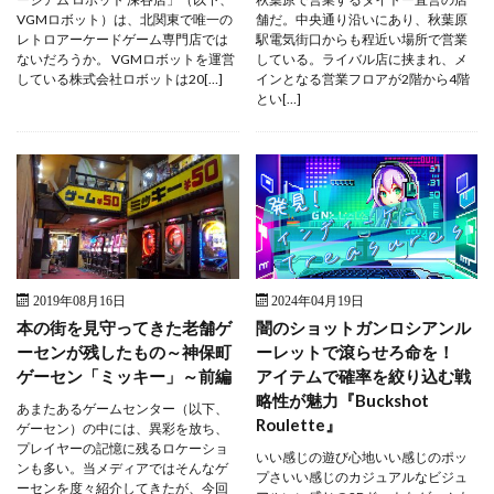
VGMロボット）は、北関東で唯一の
舗だ。中央通り沿いにあり、秋葉原
レトロアーケードゲーム専門店では
駅電気街口からも程近い場所で営業
ないだろうか。 VGMロボットを運営
している。ライバル店に挟まれ、メ
している株式会社ロボットは20[…]
インとなる営業フロアが2階から4階
とい[…]
2019年08月16日
2024年04月19日
本の街を見守ってきた老舗ゲ
闇のショットガンロシアンル
ーセンが残したもの～神保町
ーレットで滾らせろ命を！
ゲーセン「ミッキー」～前編
アイテムで確率を絞り込む戦
略性が魅力『Buckshot
あまたあるゲームセンター（以下、
Roulette』
ゲーセン）の中には、異彩を放ち、
プレイヤーの記憶に残るロケーショ
いい感じの遊び心地いい感じのポッ
ンも多い。当メディアではそんなゲ
プさいい感じのカジュアルなビジュ
ーセンを度々紹介してきたが、今回