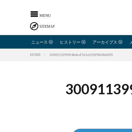
ニュース
ヒストリー
アーカイブス
3009113992f4b4cd761e505f9b38dd93
HOME
30091139