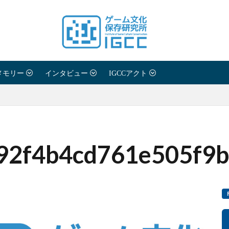
メモリー
インタビュー
IGCCアクト
92f4b4cd761e505f9