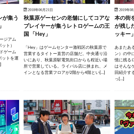
2018年06月21日
2019年0
ンが集う
秋葉原ゲーセンの老舗にしてコアな
本の街
」
プレイヤーが集うレトロゲームの王
が残し
国 「Hey」
ッキー
ージアム
ボット）
「Hey」はゲームセンター激戦区の秋葉原で
あまたあ
ドゲーム
営業するタイトー直営の店舗だ。中央通り沿
ン）の中
ボットを運
いにあり、秋葉原駅電気街口からも程近い場
憶に残る
]
所で営業している。ライバル店に挟まれ、メ
はそんな
インとなる営業フロアが2階から4階とい[…]
回紹介す
っ[…]