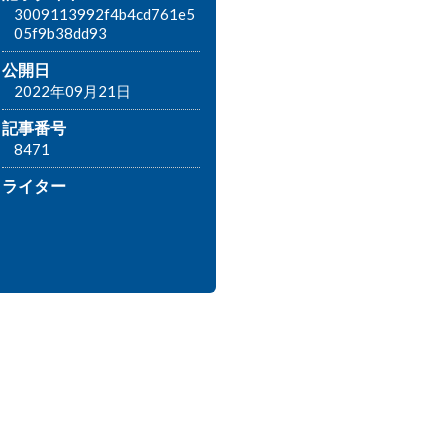
3009113992f4b4cd761e5
05f9b38dd93
公開日
2022年09月21日
記事番号
8471
ライター