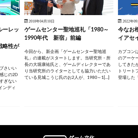
2018年04月10日
2022年0
ルーレッ
ゲームセンター聖地巡礼「1980～
今なお
1990年代 新宿」前編
イアセ
戦略性が
今回から、新企画「ゲームセンター聖地巡
カプコンは
礼」の連載がスタートします。当研究所・所
のアーケ
長の大堀康祐氏と、ゲームディレクターであ
してきた
プさいい
り当研究所のライターとしても協力いただい
トリートフ
感じの2D
ている見城こうじ氏のお2人が、1980～1[…]
登場した『
すぎない
 インディ