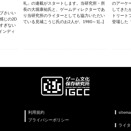
礼」の連載がスタートします。当研究所・所
のアーケ
長の大堀康祐氏と、ゲームディレクターであ
してきた
プさいい
り当研究所のライターとしても協力いただい
トリートフ
感じの2D
ている見城こうじ氏のお2人が、1980～1[…]
登場した『
すぎない
 インディ
利用規約
sitem
プライバシーポリシー
ライタ