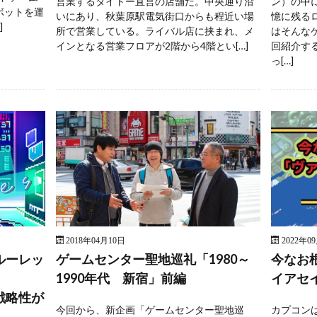
営業するタイトー直営の店舗だ。中央通り沿
ン）の中
ボットを運
いにあり、秋葉原駅電気街口からも程近い場
憶に残る
]
所で営業している。ライバル店に挟まれ、メ
はそんな
インとなる営業フロアが2階から4階とい[…]
回紹介す
っ[…]
2018年04月10日
2022年0
ルーレッ
ゲームセンター聖地巡礼「1980～
今なお
1990年代 新宿」前編
イアセ
戦略性が
今回から、新企画「ゲームセンター聖地巡
カプコンは