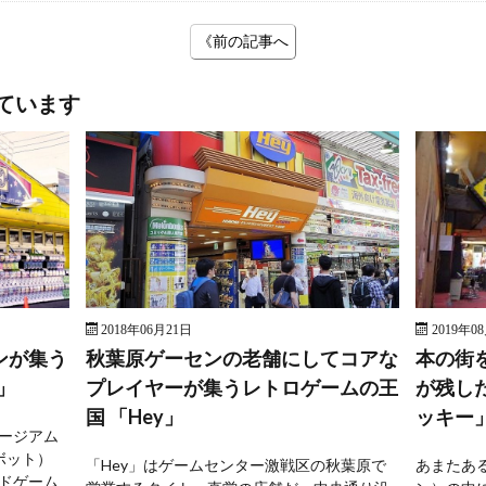
《前の記事へ
ています
2018年06月21日
2019年0
ンが集う
秋葉原ゲーセンの老舗にしてコアな
本の街
」
プレイヤーが集うレトロゲームの王
が残し
国 「Hey」
ッキー
ージアム
ボット）
「Hey」はゲームセンター激戦区の秋葉原で
あまたあ
ドゲーム