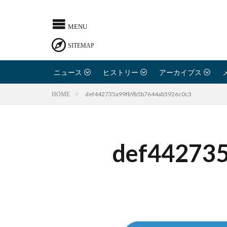
ニュース
ヒストリー
アーカイブス
def442735a99fb9b5b7644ab5926c0c3
HOME
def44273