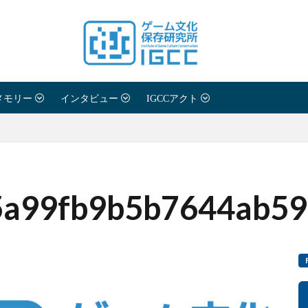
メモリー
インタビュー
IGCCアクト
5a99fb9b5b7644ab59