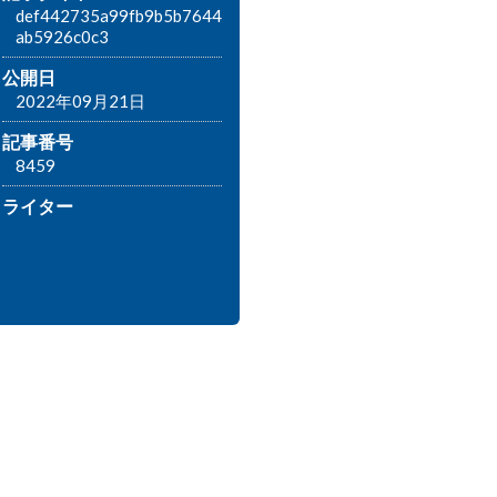
def442735a99fb9b5b7644
ab5926c0c3
公開日
2022年09月21日
記事番号
8459
ライター