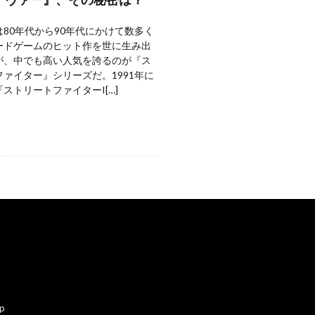
80年代から90年代にかけて数多く
ードゲームのヒット作を世に生み出
が、中でも高い人気を誇るのが『ス
ァイター』シリーズだ。1991年に
ストリートファイターI[…]
ap