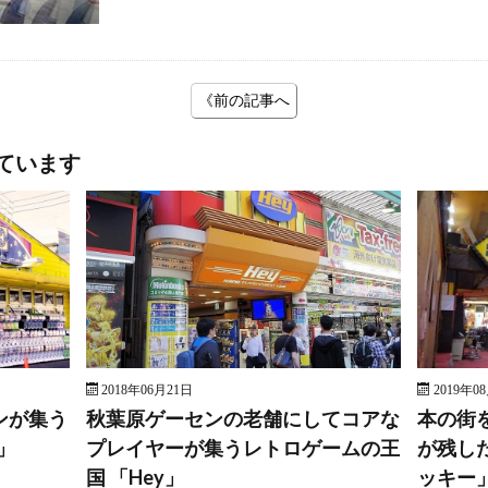
《前の記事へ
ています
2018年06月21日
2019年0
ンが集う
秋葉原ゲーセンの老舗にしてコアな
本の街
」
プレイヤーが集うレトロゲームの王
が残し
国 「Hey」
ッキー