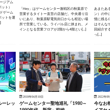
ージアム
ボット）
「Hey」はゲームセンター激戦区の秋葉原で
あまたあ
ドゲーム
営業するタイトー直営の店舗だ。中央通り沿
ン）の中
ボットを運
いにあり、秋葉原駅電気街口からも程近い場
憶に残る
]
所で営業している。ライバル店に挟まれ、メ
はそんな
インとなる営業フロアが2階から4階とい[…]
回紹介す
っ[…]
2018年04月10日
2022年0
ルーレッ
ゲームセンター聖地巡礼「1980～
今なお
1990年代 新宿」前編
イアセ