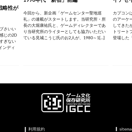
戦略性が
今回から、新企画「ゲームセンター聖地巡
カプコンは
礼」の連載がスタートします。当研究所・所
のアーケ
長の大堀康祐氏と、ゲームディレクターであ
してきた
プさいい
り当研究所のライターとしても協力いただい
トリートフ
感じの2D
ている見城こうじ氏のお2人が、1980～1[…]
登場した『
すぎない
 インディ
利用規約
sitem