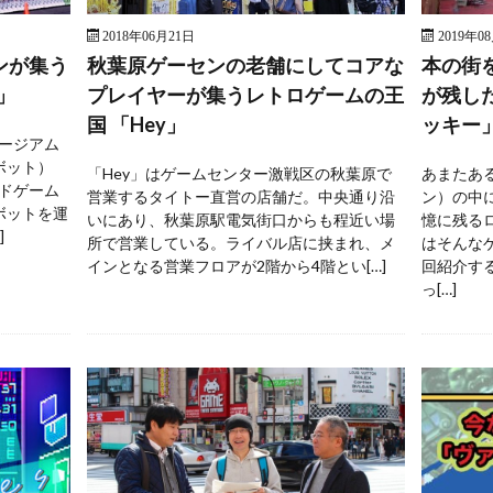
2018年06月21日
2019年0
ンが集う
秋葉原ゲーセンの老舗にしてコアな
本の街
」
プレイヤーが集うレトロゲームの王
が残し
国 「Hey」
ッキー
ージアム
ボット）
「Hey」はゲームセンター激戦区の秋葉原で
あまたあ
ドゲーム
営業するタイトー直営の店舗だ。中央通り沿
ン）の中
ボットを運
いにあり、秋葉原駅電気街口からも程近い場
憶に残る
]
所で営業している。ライバル店に挟まれ、メ
はそんな
インとなる営業フロアが2階から4階とい[…]
回紹介す
っ[…]