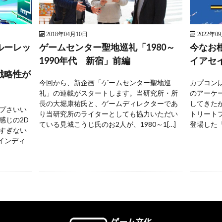
2018年04月10日
2022年0
ルーレッ
ゲームセンター聖地巡礼「1980～
今なお
1990年代 新宿」前編
イアセ
戦略性が
今回から、新企画「ゲームセンター聖地巡
カプコンは
礼」の連載がスタートします。当研究所・所
のアーケ
長の大堀康祐氏と、ゲームディレクターであ
してきた
プさいい
り当研究所のライターとしても協力いただい
トリートフ
感じの2D
ている見城こうじ氏のお2人が、1980～1[…]
登場した『
すぎない
 インディ