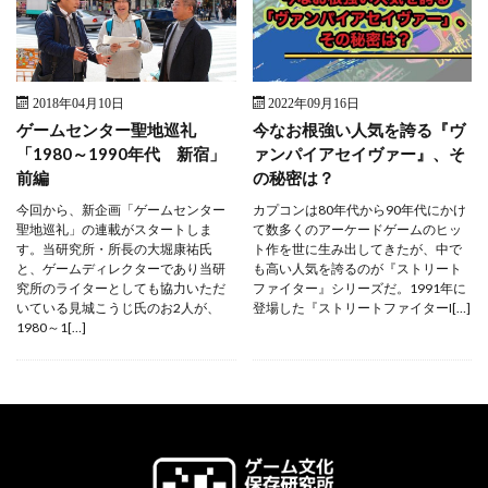
2018年04月10日
2022年09月16日
ゲームセンター聖地巡礼
今なお根強い人気を誇る『ヴ
「1980～1990年代 新宿」
ァンパイアセイヴァー』、そ
前編
の秘密は？
今回から、新企画「ゲームセンター
カプコンは80年代から90年代にかけ
聖地巡礼」の連載がスタートしま
て数多くのアーケードゲームのヒッ
す。当研究所・所長の大堀康祐氏
ト作を世に生み出してきたが、中で
と、ゲームディレクターであり当研
も高い人気を誇るのが『ストリート
究所のライターとしても協力いただ
ファイター』シリーズだ。1991年に
いている見城こうじ氏のお2人が、
登場した『ストリートファイターI[…]
1980～1[…]