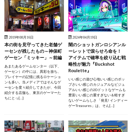
2019年08月16日
2024年04月19日
本の街を見守ってきた老舗ゲ
闇のショットガンロシアンル
ーセンが残したもの～神保町
ーレットで滾らせろ命を！
ゲーセン「ミッキー」～前編
アイテムで確率を絞り込む戦
略性が魅力『Buckshot
あまたあるゲームセンター（以下、
Roulette』
ゲーセン）の中には、異彩を放ち、
プレイヤーの記憶に残るロケーショ
いい感じの遊び心地いい感じのポッ
ンも多い。当メディアではそんなゲ
プさいい感じのカジュアルなビジュ
ーセンを度々紹介してきたが、今回
アルいい感じの2Dドットなゲームも
紹介する店舗も、東京のゲーマーた
豊富いい感じの重すぎない＆軽すぎ
ちにとっ[…]
ないゲームらしさ 「発見! インディー
ゲーTreasures」は、そん[…]