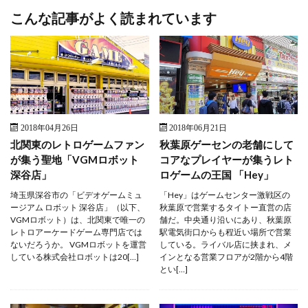
こんな記事がよく読まれています
2018年04月26日
2018年06月21日
北関東のレトロゲームファン
秋葉原ゲーセンの老舗にして
が集う聖地「VGMロボット
コアなプレイヤーが集うレト
深谷店」
ロゲームの王国 「Hey」
埼玉県深谷市の「ビデオゲームミュ
「Hey」はゲームセンター激戦区の
ージアム ロボット 深谷店」（以下、
秋葉原で営業するタイトー直営の店
VGMロボット）は、北関東で唯一の
舗だ。中央通り沿いにあり、秋葉原
レトロアーケードゲーム専門店では
駅電気街口からも程近い場所で営業
ないだろうか。 VGMロボットを運営
している。ライバル店に挟まれ、メ
している株式会社ロボットは20[…]
インとなる営業フロアが2階から4階
とい[…]