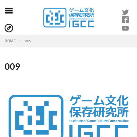
009
HOME
009