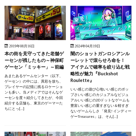
2019年08月16日
2024年04月19日
本の街を見守ってきた老舗ゲ
闇のショットガンロシアンル
ーセンが残したもの～神保町
ーレットで滾らせろ命を！
ゲーセン「ミッキー」～前編
アイテムで確率を絞り込む戦
略性が魅力『Buckshot
あまたあるゲームセンター（以下、
Roulette』
ゲーセン）の中には、異彩を放ち、
プレイヤーの記憶に残るロケーショ
いい感じの遊び心地いい感じのポッ
ンも多い。当メディアではそんなゲ
プさいい感じのカジュアルなビジュ
ーセンを度々紹介してきたが、今回
アルいい感じの2Dドットなゲームも
紹介する店舗も、東京のゲーマーた
豊富いい感じの重すぎない＆軽すぎ
ちにとっ[…]
ないゲームらしさ 「発見! インディー
ゲーTreasures」は、そん[…]