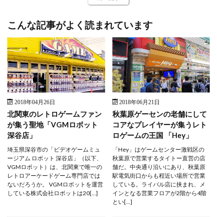
こんな記事がよく読まれています
2018年04月26日
2018年06月21日
北関東のレトロゲームファン
秋葉原ゲーセンの老舗にして
が集う聖地「VGMロボット
コアなプレイヤーが集うレト
深谷店」
ロゲームの王国 「Hey」
埼玉県深谷市の「ビデオゲームミュ
「Hey」はゲームセンター激戦区の
ージアム ロボット 深谷店」（以下、
秋葉原で営業するタイトー直営の店
VGMロボット）は、北関東で唯一の
舗だ。中央通り沿いにあり、秋葉原
レトロアーケードゲーム専門店では
駅電気街口からも程近い場所で営業
ないだろうか。 VGMロボットを運営
している。ライバル店に挟まれ、メ
している株式会社ロボットは20[…]
インとなる営業フロアが2階から4階
とい[…]