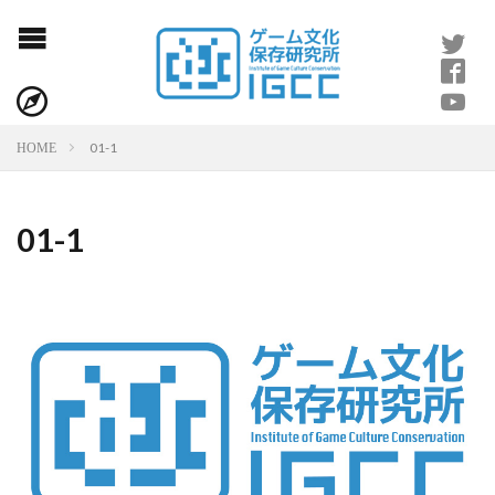
01-1
HOME
01-1