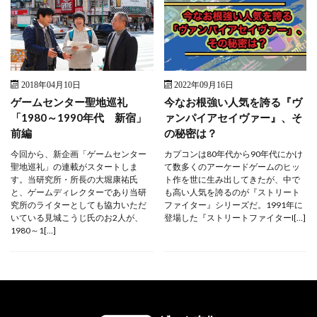
2018年04月10日
2022年09月16日
ゲームセンター聖地巡礼
今なお根強い人気を誇る『ヴ
「1980～1990年代 新宿」
ァンパイアセイヴァー』、そ
前編
の秘密は？
今回から、新企画「ゲームセンター
カプコンは80年代から90年代にかけ
聖地巡礼」の連載がスタートしま
て数多くのアーケードゲームのヒッ
す。当研究所・所長の大堀康祐氏
ト作を世に生み出してきたが、中で
と、ゲームディレクターであり当研
も高い人気を誇るのが『ストリート
究所のライターとしても協力いただ
ファイター』シリーズだ。1991年に
いている見城こうじ氏のお2人が、
登場した『ストリートファイターI[…]
1980～1[…]