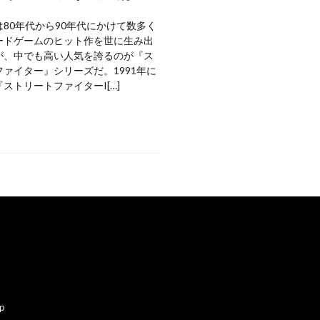
80年代から90年代にかけて数多く
ードゲームのヒット作を世に生み出
が、中でも高い人気を誇るのが『ス
ァイター』シリーズだ。1991年に
ストリートファイターI[…]
ap