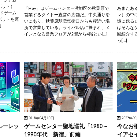
ボット）
「Hey」はゲームセンター激戦区の秋葉原で
あまたあ
ドゲーム
営業するタイトー直営の店舗だ。中央通り沿
ン）の中
ボットを運
いにあり、秋葉原駅電気街口からも程近い場
憶に残る
]
所で営業している。ライバル店に挟まれ、メ
はそんな
インとなる営業フロアが2階から4階とい[…]
回紹介す
っ[…]
2018年04月10日
2022年0
ルーレッ
ゲームセンター聖地巡礼「1980～
今なお
1990年代 新宿」前編
イアセ