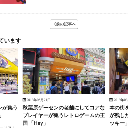
《前の記事へ
ています
2018年06月21日
2019年0
ンが集う
秋葉原ゲーセンの老舗にしてコアな
本の街
」
プレイヤーが集うレトロゲームの王
が残し
国 「Hey」
ッキー
ージアム