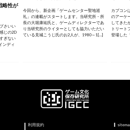
戦略性が
今回から、新企画「ゲームセンター聖地巡
カプコンは
礼」の連載がスタートします。当研究所・所
のアーケ
長の大堀康祐氏と、ゲームディレクターであ
してきた
プさいい
り当研究所のライターとしても協力いただい
トリートフ
感じの2D
ている見城こうじ氏のお2人が、1980～1[…]
登場した『
すぎない
 インディ
利用規約
sitem