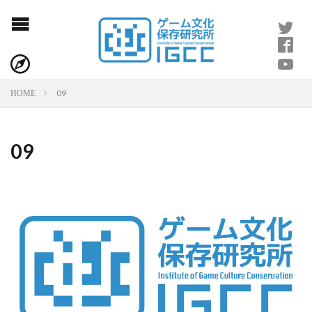
09
HOME
09