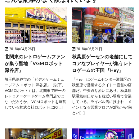
2018年04月26日
2018年06月21日
北関東のレトロゲームファン
秋葉原ゲーセンの老舗にして
が集う聖地「VGMロボット
コアなプレイヤーが集うレト
深谷店」
ロゲームの王国 「Hey」
埼玉県深谷市の「ビデオゲームミュ
「Hey」はゲームセンター激戦区の
ージアム ロボット 深谷店」（以下、
秋葉原で営業するタイトー直営の店
VGMロボット）は、北関東で唯一の
舗だ。中央通り沿いにあり、秋葉原
レトロアーケードゲーム専門店では
駅電気街口からも程近い場所で営業
ないだろうか。 VGMロボットを運営
している。ライバル店に挟まれ、メ
している株式会社ロボットは20[…]
インとなる営業フロアが2階から4階
とい[…]