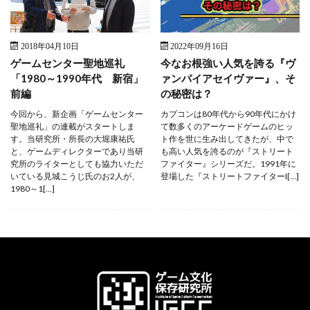
2018年04月10日
2022年09月16日
ゲームセンター聖地巡礼
今なお根強い人気を誇る『ヴ
「1980～1990年代 新宿」
ァンパイアセイヴァー』、そ
前編
の秘密は？
今回から、新企画「ゲームセンター
カプコンは80年代から90年代にかけ
聖地巡礼」の連載がスタートしま
て数多くのアーケードゲームのヒッ
す。当研究所・所長の大堀康祐氏
ト作を世に生み出してきたが、中で
と、ゲームディレクターであり当研
も高い人気を誇るのが『ストリート
究所のライターとしても協力いただ
ファイター』シリーズだ。1991年に
いている見城こうじ氏のお2人が、
登場した『ストリートファイターI[…]
1980～1[…]