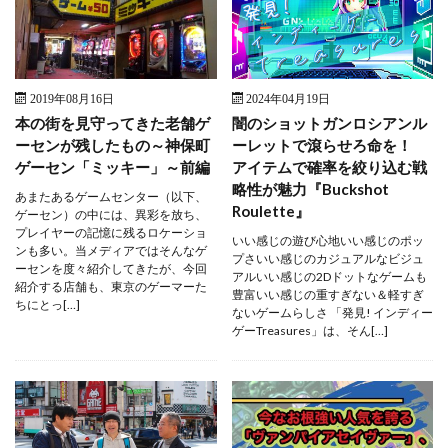
2019年08月16日
2024年04月19日
本の街を見守ってきた老舗ゲ
闇のショットガンロシアンル
ーセンが残したもの～神保町
ーレットで滾らせろ命を！
ゲーセン「ミッキー」～前編
アイテムで確率を絞り込む戦
略性が魅力『Buckshot
あまたあるゲームセンター（以下、
Roulette』
ゲーセン）の中には、異彩を放ち、
プレイヤーの記憶に残るロケーショ
いい感じの遊び心地いい感じのポッ
ンも多い。当メディアではそんなゲ
プさいい感じのカジュアルなビジュ
ーセンを度々紹介してきたが、今回
アルいい感じの2Dドットなゲームも
紹介する店舗も、東京のゲーマーた
豊富いい感じの重すぎない＆軽すぎ
ちにとっ[…]
ないゲームらしさ 「発見! インディー
ゲーTreasures」は、そん[…]