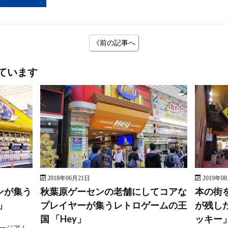
《前の記事へ
ています
2018年06月21日
2019年0
ンが集う
秋葉原ゲーセンの老舗にしてコアな
本の街
」
プレイヤーが集うレトロゲームの王
が残し
国 「Hey」
ッキー
ージアム