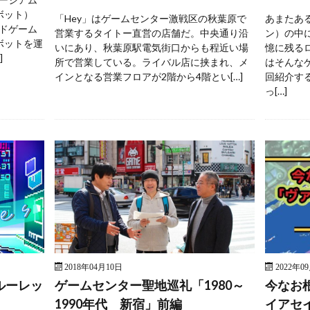
ボット）
「Hey」はゲームセンター激戦区の秋葉原で
あまたあ
ドゲーム
営業するタイトー直営の店舗だ。中央通り沿
ン）の中
ボットを運
いにあり、秋葉原駅電気街口からも程近い場
憶に残る
]
所で営業している。ライバル店に挟まれ、メ
はそんな
インとなる営業フロアが2階から4階とい[…]
回紹介す
っ[…]
2018年04月10日
2022年0
ルーレッ
ゲームセンター聖地巡礼「1980～
今なお
1990年代 新宿」前編
イアセ