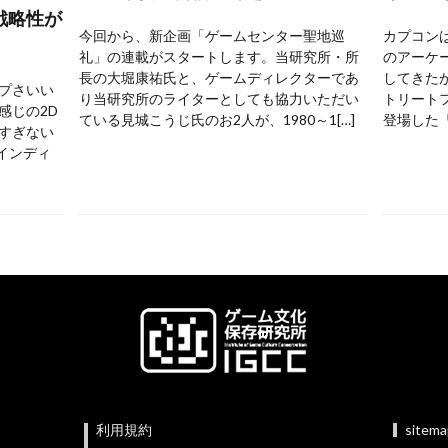
戦略性が
今回から、新企画「ゲームセンター聖地巡
カプコンは
礼」の連載がスタートします。当研究所・所
のアーケ
長の大堀康祐氏と、ゲームディレクターであ
してきた
プさいい
り当研究所のライターとしても協力いただい
トリートフ
感じの2D
ている見城こうじ氏のお2人が、1980～1[…]
登場した『
すぎない
 インディ
利用規約
sitem