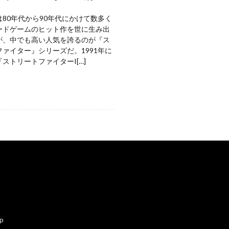
80年代から90年代にかけて数多く
ードゲームのヒット作を世に生み出
が、中でも高い人気を誇るのが『ス
ァイター』シリーズだ。1991年に
ストリートファイターI[…]
ap