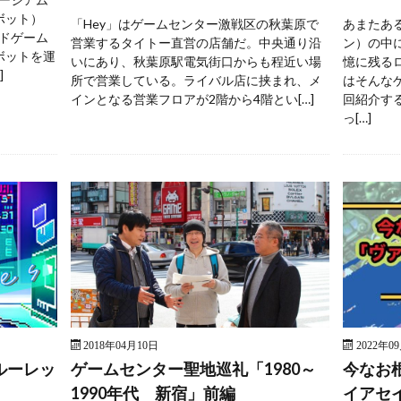
ボット）
「Hey」はゲームセンター激戦区の秋葉原で
あまたあ
ドゲーム
営業するタイトー直営の店舗だ。中央通り沿
ン）の中
ボットを運
いにあり、秋葉原駅電気街口からも程近い場
憶に残る
]
所で営業している。ライバル店に挟まれ、メ
はそんな
インとなる営業フロアが2階から4階とい[…]
回紹介す
っ[…]
2018年04月10日
2022年0
ルーレッ
ゲームセンター聖地巡礼「1980～
今なお
1990年代 新宿」前編
イアセ