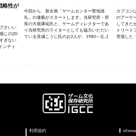
戦略性が
今回から、新企画「ゲームセンター聖地巡
カプコンは
礼」の連載がスタートします。当研究所・所
のアーケ
長の大堀康祐氏と、ゲームディレクターであ
してきた
プさいい
り当研究所のライターとしても協力いただい
トリートフ
感じの2D
ている見城こうじ氏のお2人が、1980～1[…]
登場した『
すぎない
 インディ
利用規約
sitem