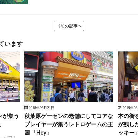
《前の記事へ
ています
2018年06月21日
2019年0
ンが集う
秋葉原ゲーセンの老舗にしてコアな
本の街
」
プレイヤーが集うレトロゲームの王
が残し
国 「Hey」
ッキー
ージアム