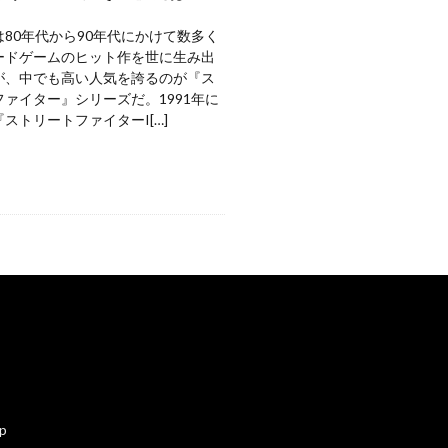
80年代から90年代にかけて数多く
ードゲームのヒット作を世に生み出
が、中でも高い人気を誇るのが『ス
ァイター』シリーズだ。1991年に
ストリートファイターI[…]
ap