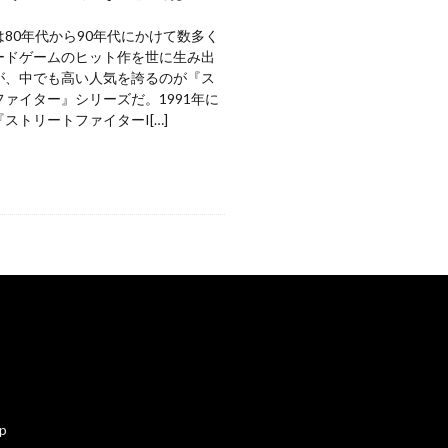
80年代から90年代にかけて数多く
ードゲームのヒット作を世に生み出
が、中でも高い人気を誇るのが『ス
ァイター』シリーズだ。1991年に
ストリートファイターI[…]
ap