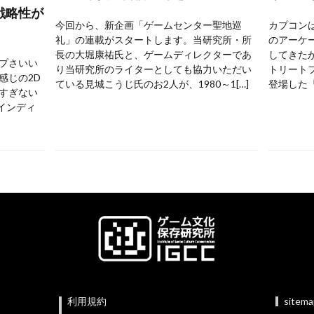
戦略性が
今回から、新企画「ゲームセンター聖地巡
カプコンは
礼」の連載がスタートします。当研究所・所
のアーケ
長の大堀康祐氏と、ゲームディレクターであ
してきた
プさいい
り当研究所のライターとしても協力いただい
トリートフ
感じの2D
ている見城こうじ氏のお2人が、1980～1[…]
登場した『
すぎない
 インディ
利用規約
sitem