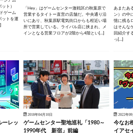
ボット）
「Hey」はゲームセンター激戦区の秋葉原で
あまたあ
ドゲーム
営業するタイトー直営の店舗だ。中央通り沿
ン）の中
ボットを運
いにあり、秋葉原駅電気街口からも程近い場
憶に残る
]
所で営業している。ライバル店に挟まれ、メ
はそんな
インとなる営業フロアが2階から4階とい[…]
回紹介す
っ[…]
2018年04月10日
2022年0
ルーレッ
ゲームセンター聖地巡礼「1980～
今なお
1990年代 新宿」前編
イアセ