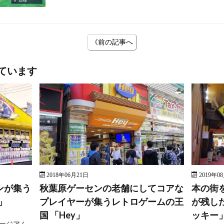
《前の記事へ
ています
2018年06月21日
2019年0
ンが集う
秋葉原ゲーセンの老舗にしてコアな
本の街
」
プレイヤーが集うレトロゲームの王
が残し
国 「Hey」
ッキー
ージアム