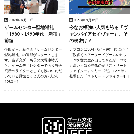
2018年04月10日
2022年09月16日
ゲームセンター聖地巡礼
今なお根強い人気を誇る『ヴ
「1980～1990年代 新宿」
ァンパイアセイヴァー』、そ
前編
の秘密は？
今回から、新企画「ゲームセンター
カプコンは80年代から90年代にかけ
聖地巡礼」の連載がスタートしま
て数多くのアーケードゲームのヒッ
す。当研究所・所長の大堀康祐氏
ト作を世に生み出してきたが、中で
と、ゲームディレクターであり当研
も高い人気を誇るのが『ストリート
究所のライターとしても協力いただ
ファイター』シリーズだ。1991年に
いている見城こうじ氏のお2人が、
登場した『ストリートファイターI[…]
1980～1[…]