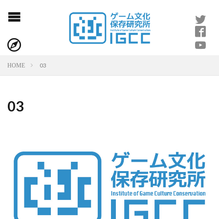
03
HOME
03