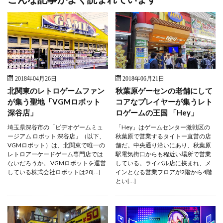
2018年04月26日
2018年06月21日
北関東のレトロゲームファン
秋葉原ゲーセンの老舗にして
が集う聖地「VGMロボット
コアなプレイヤーが集うレト
深谷店」
ロゲームの王国 「Hey」
埼玉県深谷市の「ビデオゲームミュ
「Hey」はゲームセンター激戦区の
ージアム ロボット 深谷店」（以下、
秋葉原で営業するタイトー直営の店
VGMロボット）は、北関東で唯一の
舗だ。中央通り沿いにあり、秋葉原
レトロアーケードゲーム専門店では
駅電気街口からも程近い場所で営業
ないだろうか。 VGMロボットを運営
している。ライバル店に挟まれ、メ
している株式会社ロボットは20[…]
インとなる営業フロアが2階から4階
とい[…]