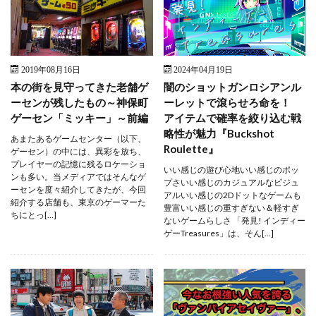
2019年08月16日
2024年04月19日
本の街を見守ってきた老舗ゲ
闇のショットガンロシアンル
ーセンが残したもの～神保町
ーレットで滾らせろ命を！
ゲーセン「ミッキー」～前編
アイテムで確率を絞り込む戦
略性が魅力『Buckshot
あまたあるゲームセンター（以下、
Roulette』
ゲーセン）の中には、異彩を放ち、
プレイヤーの記憶に残るロケーショ
いい感じの遊び心地いい感じのポッ
ンも多い。当メディアではそんなゲ
プさいい感じのカジュアルなビジュ
ーセンを度々紹介してきたが、今回
アルいい感じの2Dドットなゲームも
紹介する店舗も、東京のゲーマーた
豊富いい感じの重すぎない＆軽すぎ
ちにとっ[…]
ないゲームらしさ 「発見! インディー
ゲーTreasures」は、そん[…]