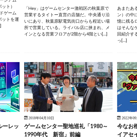
ボット）
「Hey」はゲームセンター激戦区の秋葉原で
あまたあ
ドゲーム
営業するタイトー直営の店舗だ。中央通り沿
ン）の中
ボットを運
いにあり、秋葉原駅電気街口からも程近い場
憶に残る
]
所で営業している。ライバル店に挟まれ、メ
はそんな
インとなる営業フロアが2階から4階とい[…]
回紹介す
っ[…]
2018年04月10日
2022年0
ルーレッ
ゲームセンター聖地巡礼「1980～
今なお
1990年代 新宿」前編
イアセ