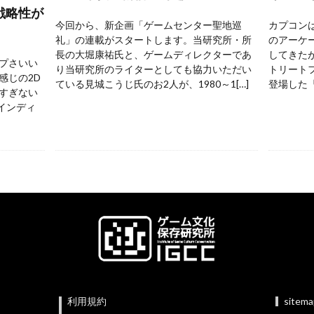
戦略性が
今回から、新企画「ゲームセンター聖地巡
カプコンは
礼」の連載がスタートします。当研究所・所
のアーケ
長の大堀康祐氏と、ゲームディレクターであ
してきた
プさいい
り当研究所のライターとしても協力いただい
トリートフ
感じの2D
ている見城こうじ氏のお2人が、1980～1[…]
登場した『
すぎない
 インディ
利用規約
sitem