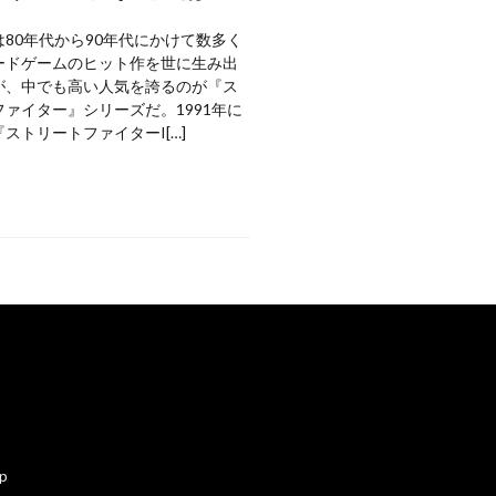
80年代から90年代にかけて数多く
ードゲームのヒット作を世に生み出
が、中でも高い人気を誇るのが『ス
ァイター』シリーズだ。1991年に
ストリートファイターI[…]
ap