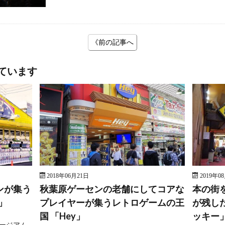
《前の記事へ
ています
2018年06月21日
2019年0
ンが集う
秋葉原ゲーセンの老舗にしてコアな
本の街
」
プレイヤーが集うレトロゲームの王
が残し
国 「Hey」
ッキー
ージアム