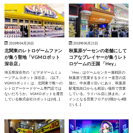
2018年04月26日
2018年06月21日
北関東のレトロゲームファン
秋葉原ゲーセンの老舗にして
が集う聖地「VGMロボット
コアなプレイヤーが集うレト
深谷店」
ロゲームの王国 「Hey」
埼玉県深谷市の「ビデオゲームミュ
「Hey」はゲームセンター激戦区の
ージアム ロボット 深谷店」（以下、
秋葉原で営業するタイトー直営の店
VGMロボット）は、北関東で唯一の
舗だ。中央通り沿いにあり、秋葉原
レトロアーケードゲーム専門店では
駅電気街口からも程近い場所で営業
ないだろうか。 VGMロボットを運営
している。ライバル店に挟まれ、メ
している株式会社ロボットは20[…]
インとなる営業フロアが2階から4階
とい[…]