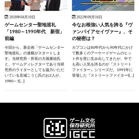
2018年04月10日
2022年09月16日
ゲームセンター聖地巡礼
今なお根強い人気を誇る『ヴ
「1980～1990年代 新宿」
ァンパイアセイヴァー』、そ
前編
の秘密は？
今回から、新企画「ゲームセンター
カプコンは80年代から90年代にかけ
聖地巡礼」の連載がスタートしま
て数多くのアーケードゲームのヒッ
す。当研究所・所長の大堀康祐氏
ト作を世に生み出してきたが、中で
と、ゲームディレクターであり当研
も高い人気を誇るのが『ストリート
究所のライターとしても協力いただ
ファイター』シリーズだ。1991年に
いている見城こうじ氏のお2人が、
登場した『ストリートファイターI[…]
1980～1[…]