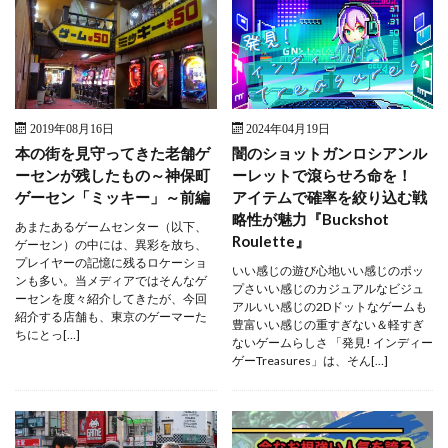
2019年08月16日
2024年04月19日
本の街を見守ってきた老舗ゲ
闇のショットガンロシアンル
ーセンが残したもの～神保町
ーレットで滾らせろ命を！
ゲーセン「ミッキー」～前編
アイテムで確率を絞り込む戦
略性が魅力『Buckshot
あまたあるゲームセンター（以下、
Roulette』
ゲーセン）の中には、異彩を放ち、
プレイヤーの記憶に残るロケーショ
いい感じの遊び心地いい感じのポッ
ンも多い。当メディアではそんなゲ
プさいい感じのカジュアルなビジュ
ーセンを度々紹介してきたが、今回
アルいい感じの2Dドットなゲームも
紹介する店舗も、東京のゲーマーた
豊富いい感じの重すぎない＆軽すぎ
ちにとっ[…]
ないゲームらしさ 「発見! インディー
ゲーTreasures」は、そん[…]