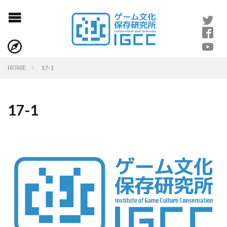
17-1
HOME
17-1