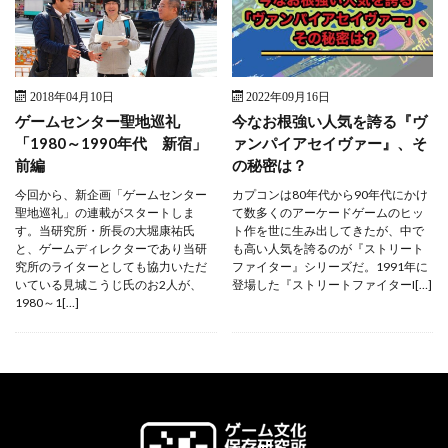
2018年04月10日
2022年09月16日
ゲームセンター聖地巡礼
今なお根強い人気を誇る『ヴ
「1980～1990年代 新宿」
ァンパイアセイヴァー』、そ
前編
の秘密は？
今回から、新企画「ゲームセンター
カプコンは80年代から90年代にかけ
聖地巡礼」の連載がスタートしま
て数多くのアーケードゲームのヒッ
す。当研究所・所長の大堀康祐氏
ト作を世に生み出してきたが、中で
と、ゲームディレクターであり当研
も高い人気を誇るのが『ストリート
究所のライターとしても協力いただ
ファイター』シリーズだ。1991年に
いている見城こうじ氏のお2人が、
登場した『ストリートファイターI[…]
1980～1[…]