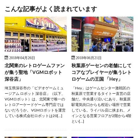
こんな記事がよく読まれています
2018年04月26日
2018年06月21日
北関東のレトロゲームファン
秋葉原ゲーセンの老舗にして
が集う聖地「VGMロボット
コアなプレイヤーが集うレト
深谷店」
ロゲームの王国 「Hey」
埼玉県深谷市の「ビデオゲームミュ
「Hey」はゲームセンター激戦区の
ージアム ロボット 深谷店」（以下、
秋葉原で営業するタイトー直営の店
VGMロボット）は、北関東で唯一の
舗だ。中央通り沿いにあり、秋葉原
レトロアーケードゲーム専門店では
駅電気街口からも程近い場所で営業
ないだろうか。 VGMロボットを運営
している。ライバル店に挟まれ、メ
している株式会社ロボットは20[…]
インとなる営業フロアが2階から4階
とい[…]