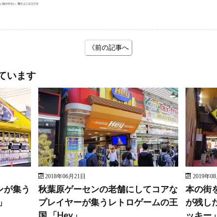
《前の記事へ
ています
2018年06月21日
2019年0
ンが集う
秋葉原ゲーセンの老舗にしてコアな
本の街
」
プレイヤーが集うレトロゲームの王
が残し
国 「Hey」
ッキー