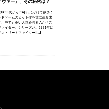
イヴァー』、その秘密は？
80年代から90年代にかけて数多く
ードゲームのヒット作を世に生み出
が、中でも高い人気を誇るのが『ス
ァイター』シリーズだ。1991年に
ストリートファイターI[…]
ap