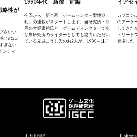
1990年代 新宿」前編
イアセ
戦略性が
今回から、新企画「ゲームセンター聖地巡
カプコンは
礼」の連載がスタートします。当研究所・所
のアーケ
長の大堀康祐氏と、ゲームディレクターであ
してきた
プさいい
り当研究所のライターとしても協力いただい
トリートフ
感じの2D
ている見城こうじ氏のお2人が、1980～1[…]
登場した『
すぎない
 インディ
利用規約
sitem