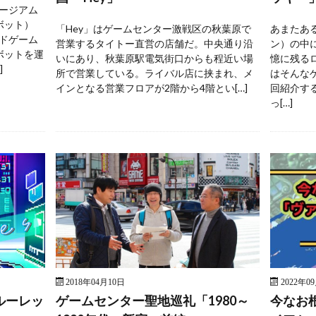
ージアム
ボット）
「Hey」はゲームセンター激戦区の秋葉原で
あまたあ
ドゲーム
営業するタイトー直営の店舗だ。中央通り沿
ン）の中
ボットを運
いにあり、秋葉原駅電気街口からも程近い場
憶に残る
]
所で営業している。ライバル店に挟まれ、メ
はそんな
インとなる営業フロアが2階から4階とい[…]
回紹介す
っ[…]
2018年04月10日
2022年0
ルーレッ
ゲームセンター聖地巡礼「1980～
今なお