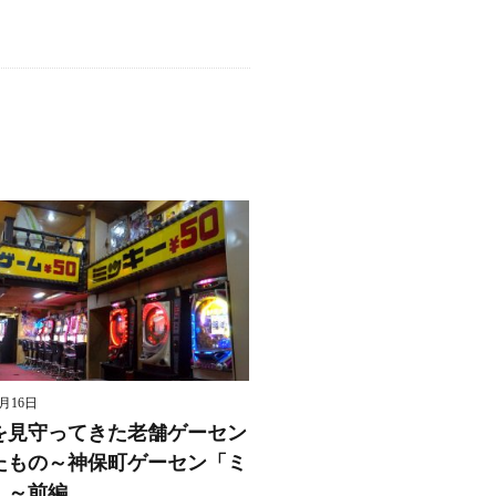
8月16日
を見守ってきた老舗ゲーセン
たもの～神保町ゲーセン「ミ
」～前編