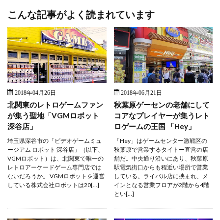
こんな記事がよく読まれています
2018年04月26日
2018年06月21日
北関東のレトロゲームファン
秋葉原ゲーセンの老舗にして
が集う聖地「VGMロボット
コアなプレイヤーが集うレト
深谷店」
ロゲームの王国 「Hey」
埼玉県深谷市の「ビデオゲームミュ
「Hey」はゲームセンター激戦区の
ージアム ロボット 深谷店」（以下、
秋葉原で営業するタイトー直営の店
VGMロボット）は、北関東で唯一の
舗だ。中央通り沿いにあり、秋葉原
レトロアーケードゲーム専門店では
駅電気街口からも程近い場所で営業
ないだろうか。 VGMロボットを運営
している。ライバル店に挟まれ、メ
している株式会社ロボットは20[…]
インとなる営業フロアが2階から4階
とい[…]