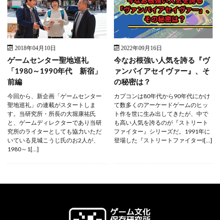
2018年04月10日
2022年09月16日
ゲームセンター聖地巡礼
今なお根強い人気を誇る『ヴ
「1980～1990年代 新宿」
ァンパイアセイヴァー』、そ
前編
の秘密は？
今回から、新企画「ゲームセンター
カプコンは80年代から90年代にかけ
聖地巡礼」の連載がスタートしま
て数多くのアーケードゲームのヒッ
す。当研究所・所長の大堀康祐氏
ト作を世に生み出してきたが、中で
と、ゲームディレクターであり当研
も高い人気を誇るのが『ストリート
究所のライターとしても協力いただ
ファイター』シリーズだ。1991年に
いている見城こうじ氏のお2人が、
登場した『ストリートファイターI[…]
1980～1[…]