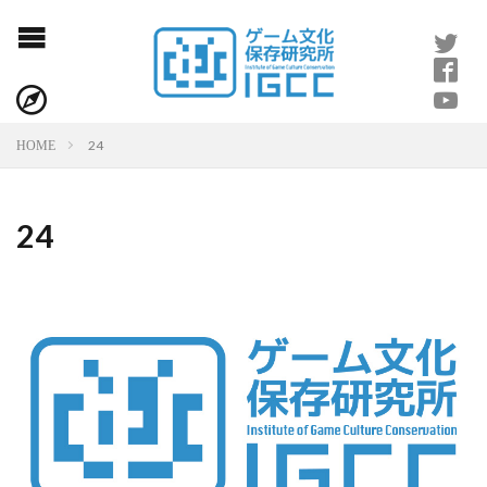
24
HOME
24