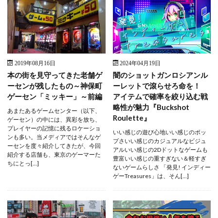
2019年08月16日
2024年04月19日
本の街を見守ってきた老舗ゲ
闇のショットガンロシアンル
ーセンが残したもの～神保町
ーレットで滾らせろ命を！
ゲーセン「ミッキー」～前編
アイテムで確率を絞り込む戦
略性が魅力『Buckshot
あまたあるゲームセンター（以下、
Roulette』
ゲーセン）の中には、異彩を放ち、
プレイヤーの記憶に残るロケーショ
いい感じの遊び心地いい感じのポッ
ンも多い。当メディアではそんなゲ
プさいい感じのカジュアルなビジュ
ーセンを度々紹介してきたが、今回
アルいい感じの2Dドットなゲームも
紹介する店舗も、東京のゲーマーた
豊富いい感じの重すぎない＆軽すぎ
ちにとっ[…]
ないゲームらしさ 「発見! インディー
ゲーTreasures」は、そん[…]