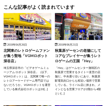
こんな記事がよく読まれています
2018年04月26日
2018年06月21日
北関東のレトロゲームファン
秋葉原ゲーセンの老舗にして
が集う聖地「VGMロボット
コアなプレイヤーが集うレト
深谷店」
ロゲームの王国 「Hey」
埼玉県深谷市の「ビデオゲームミュ
「Hey」はゲームセンター激戦区の
ージアム ロボット 深谷店」（以下、
秋葉原で営業するタイトー直営の店
VGMロボット）は、北関東で唯一の
舗だ。中央通り沿いにあり、秋葉原
レトロアーケードゲーム専門店では
駅電気街口からも程近い場所で営業
ないだろうか。 VGMロボットを運営
している。ライバル店に挟まれ、メ
している株式会社ロボットは20[…]
インとなる営業フロアが2階から4階
とい[…]