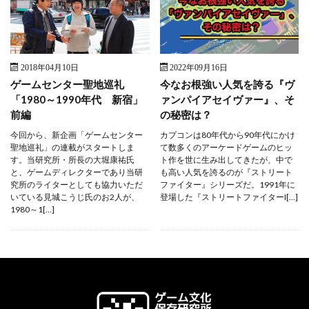
2018年04月10日
2022年09月16日
ゲームセンター聖地巡礼
今なお根強い人気を誇る『ヴ
「1980～1990年代 新宿」
ァンパイアセイヴァー』、そ
前編
の秘密は？
今回から、新企画「ゲームセンター
カプコンは80年代から90年代にかけ
聖地巡礼」の連載がスタートしま
て数多くのアーケードゲームのヒッ
す。当研究所・所長の大堀康祐氏
ト作を世に生み出してきたが、中で
と、ゲームディレクターであり当研
も高い人気を誇るのが『ストリート
究所のライターとしても協力いただ
ファイター』シリーズだ。1991年に
いている見城こうじ氏のお2人が、
登場した『ストリートファイターI[…]
1980～1[…]