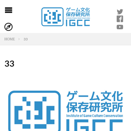
33
HOME
33