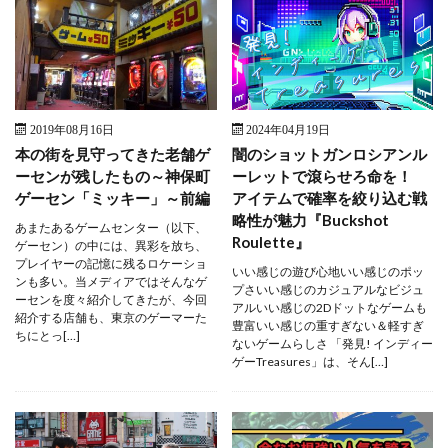
2019年08月16日
2024年04月19日
本の街を見守ってきた老舗ゲ
闇のショットガンロシアンル
ーセンが残したもの～神保町
ーレットで滾らせろ命を！
ゲーセン「ミッキー」～前編
アイテムで確率を絞り込む戦
略性が魅力『Buckshot
あまたあるゲームセンター（以下、
Roulette』
ゲーセン）の中には、異彩を放ち、
プレイヤーの記憶に残るロケーショ
いい感じの遊び心地いい感じのポッ
ンも多い。当メディアではそんなゲ
プさいい感じのカジュアルなビジュ
ーセンを度々紹介してきたが、今回
アルいい感じの2Dドットなゲームも
紹介する店舗も、東京のゲーマーた
豊富いい感じの重すぎない＆軽すぎ
ちにとっ[…]
ないゲームらしさ 「発見! インディー
ゲーTreasures」は、そん[…]