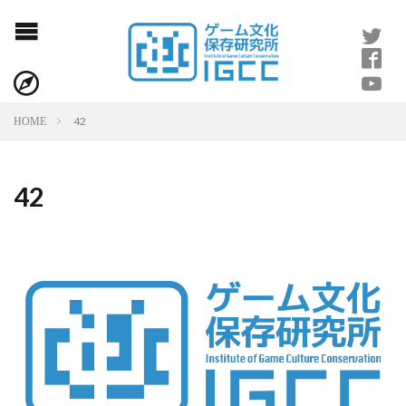
42
HOME
42