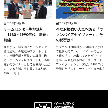
2018年04月10日
2022年09月16日
ゲームセンター聖地巡礼
今なお根強い人気を誇る『ヴ
「1980～1990年代 新宿」
ァンパイアセイヴァー』、そ
前編
の秘密は？
今回から、新企画「ゲームセンター
カプコンは80年代から90年代にかけ
聖地巡礼」の連載がスタートしま
て数多くのアーケードゲームのヒッ
す。当研究所・所長の大堀康祐氏
ト作を世に生み出してきたが、中で
と、ゲームディレクターであり当研
も高い人気を誇るのが『ストリート
究所のライターとしても協力いただ
ファイター』シリーズだ。1991年に
いている見城こうじ氏のお2人が、
登場した『ストリートファイターI[…]
1980～1[…]