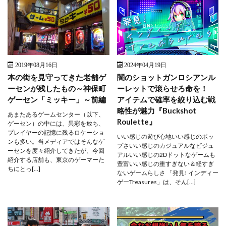
2019年08月16日
2024年04月19日
本の街を見守ってきた老舗ゲ
闇のショットガンロシアンル
ーセンが残したもの～神保町
ーレットで滾らせろ命を！
ゲーセン「ミッキー」～前編
アイテムで確率を絞り込む戦
略性が魅力『Buckshot
あまたあるゲームセンター（以下、
Roulette』
ゲーセン）の中には、異彩を放ち、
プレイヤーの記憶に残るロケーショ
いい感じの遊び心地いい感じのポッ
ンも多い。当メディアではそんなゲ
プさいい感じのカジュアルなビジュ
ーセンを度々紹介してきたが、今回
アルいい感じの2Dドットなゲームも
紹介する店舗も、東京のゲーマーた
豊富いい感じの重すぎない＆軽すぎ
ちにとっ[…]
ないゲームらしさ 「発見! インディー
ゲーTreasures」は、そん[…]