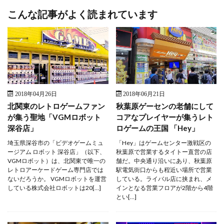
こんな記事がよく読まれています
2018年04月26日
2018年06月21日
北関東のレトロゲームファン
秋葉原ゲーセンの老舗にして
が集う聖地「VGMロボット
コアなプレイヤーが集うレト
深谷店」
ロゲームの王国 「Hey」
埼玉県深谷市の「ビデオゲームミュ
「Hey」はゲームセンター激戦区の
ージアム ロボット 深谷店」（以下、
秋葉原で営業するタイトー直営の店
VGMロボット）は、北関東で唯一の
舗だ。中央通り沿いにあり、秋葉原
レトロアーケードゲーム専門店では
駅電気街口からも程近い場所で営業
ないだろうか。 VGMロボットを運営
している。ライバル店に挟まれ、メ
している株式会社ロボットは20[…]
インとなる営業フロアが2階から4階
とい[…]