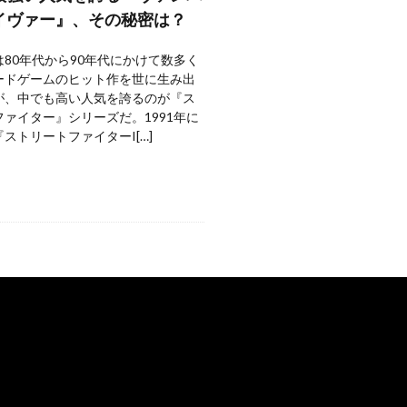
イヴァー』、その秘密は？
80年代から90年代にかけて数多く
ードゲームのヒット作を世に生み出
が、中でも高い人気を誇るのが『ス
ァイター』シリーズだ。1991年に
ストリートファイターI[…]