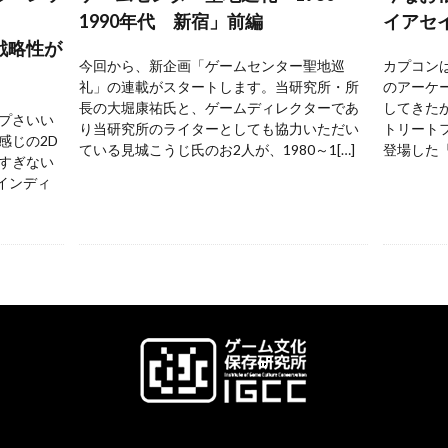
1990年代 新宿」前編
イアセ
戦略性が
今回から、新企画「ゲームセンター聖地巡
カプコンは
礼」の連載がスタートします。当研究所・所
のアーケ
長の大堀康祐氏と、ゲームディレクターであ
してきた
プさいい
り当研究所のライターとしても協力いただい
トリートフ
感じの2D
ている見城こうじ氏のお2人が、1980～1[…]
登場した『
すぎない
 インディ