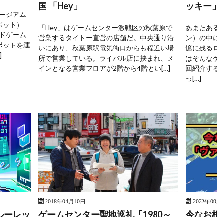
国 「Hey」
ッキー
ージアム
ボット）
「Hey」はゲームセンター激戦区の秋葉原で
あまたあ
ドゲーム
営業するタイトー直営の店舗だ。中央通り沿
ン）の中
ボットを運
いにあり、秋葉原駅電気街口からも程近い場
憶に残る
]
所で営業している。ライバル店に挟まれ、メ
はそんな
インとなる営業フロアが2階から4階とい[…]
回紹介す
っ[…]
2018年04月10日
2022年0
ルーレッ
ゲームセンター聖地巡礼「1980～
今なお