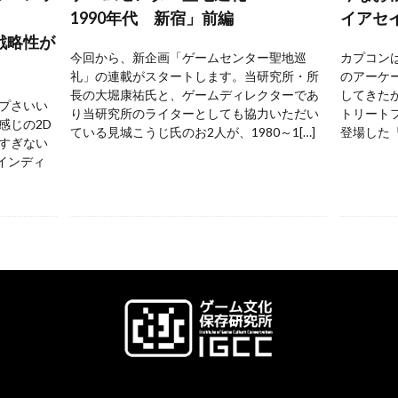
1990年代 新宿」前編
イアセ
戦略性が
今回から、新企画「ゲームセンター聖地巡
カプコンは
礼」の連載がスタートします。当研究所・所
のアーケ
長の大堀康祐氏と、ゲームディレクターであ
してきた
プさいい
り当研究所のライターとしても協力いただい
トリートフ
感じの2D
ている見城こうじ氏のお2人が、1980～1[…]
登場した『
すぎない
 インディ