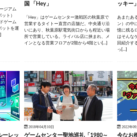
国 「Hey」
ッキー
ージアム
ボット）
「Hey」はゲームセンター激戦区の秋葉原で
あまたあ
ドゲーム
営業するタイトー直営の店舗だ。中央通り沿
ン）の中
ボットを運
いにあり、秋葉原駅電気街口からも程近い場
憶に残る
]
所で営業している。ライバル店に挟まれ、メ
はそんな
インとなる営業フロアが2階から4階とい[…]
回紹介す
っ[…]
2018年04月10日
2022年0
ルーレッ
ゲームセンター聖地巡礼「1980～
今なお