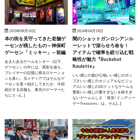
2019年08月16日
2024年04月19日
本の街を見守ってきた老舗ゲ
闇のショットガンロシアンル
ーセンが残したもの～神保町
ーレットで滾らせろ命を！
ゲーセン「ミッキー」～前編
アイテムで確率を絞り込む戦
略性が魅力『Buckshot
あまたあるゲームセンター（以下、
Roulette』
ゲーセン）の中には、異彩を放ち、
プレイヤーの記憶に残るロケーショ
いい感じの遊び心地いい感じのポッ
ンも多い。当メディアではそんなゲ
プさいい感じのカジュアルなビジュ
ーセンを度々紹介してきたが、今回
アルいい感じの2Dドットなゲームも
紹介する店舗も、東京のゲーマーた
豊富いい感じの重すぎない＆軽すぎ
ちにとっ[…]
ないゲームらしさ 「発見! インディー
ゲーTreasures」は、そん[…]