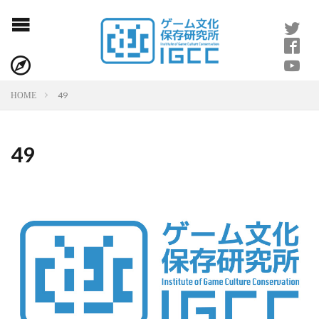
49
HOME
49