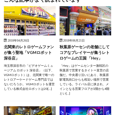
2018年04月26日
2018年06月21日
北関東のレトロゲームファン
秋葉原ゲーセンの老舗にして
が集う聖地「VGMロボット
コアなプレイヤーが集うレト
深谷店」
ロゲームの王国 「Hey」
埼玉県深谷市の「ビデオゲームミュ
「Hey」はゲームセンター激戦区の
ージアム ロボット 深谷店」（以下、
秋葉原で営業するタイトー直営の店
VGMロボット）は、北関東で唯一の
舗だ。中央通り沿いにあり、秋葉原
レトロアーケードゲーム専門店では
駅電気街口からも程近い場所で営業
ないだろうか。 VGMロボットを運営
している。ライバル店に挟まれ、メ
している株式会社ロボットは20[…]
インとなる営業フロアが2階から4階
とい[…]