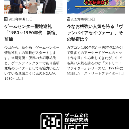
2018年04月10日
2022年09月16日
ゲームセンター聖地巡礼
今なお根強い人気を誇る『ヴ
「1980～1990年代 新宿」
ァンパイアセイヴァー』、そ
前編
の秘密は？
今回から、新企画「ゲームセンター
カプコンは80年代から90年代にかけ
聖地巡礼」の連載がスタートしま
て数多くのアーケードゲームのヒッ
す。当研究所・所長の大堀康祐氏
ト作を世に生み出してきたが、中で
と、ゲームディレクターであり当研
も高い人気を誇るのが『ストリート
究所のライターとしても協力いただ
ファイター』シリーズだ。1991年に
いている見城こうじ氏のお2人が、
登場した『ストリートファイターI[…]
1980～1[…]