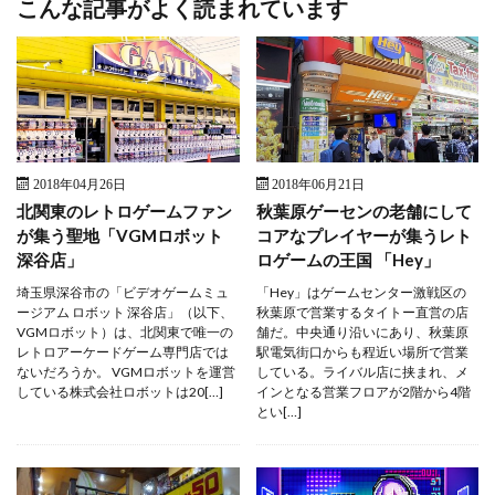
こんな記事がよく読まれています
2018年04月26日
2018年06月21日
北関東のレトロゲームファン
秋葉原ゲーセンの老舗にして
が集う聖地「VGMロボット
コアなプレイヤーが集うレト
深谷店」
ロゲームの王国 「Hey」
埼玉県深谷市の「ビデオゲームミュ
「Hey」はゲームセンター激戦区の
ージアム ロボット 深谷店」（以下、
秋葉原で営業するタイトー直営の店
VGMロボット）は、北関東で唯一の
舗だ。中央通り沿いにあり、秋葉原
レトロアーケードゲーム専門店では
駅電気街口からも程近い場所で営業
ないだろうか。 VGMロボットを運営
している。ライバル店に挟まれ、メ
している株式会社ロボットは20[…]
インとなる営業フロアが2階から4階
とい[…]