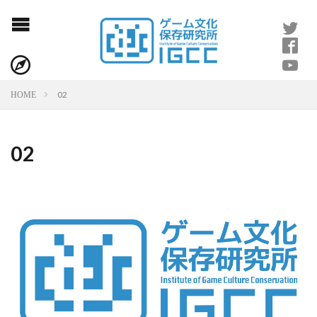
02
HOME
02