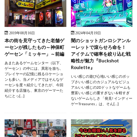
2019年08月16日
2024年04月19日
本の街を見守ってきた老舗ゲ
闇のショットガンロシアンル
ーセンが残したもの～神保町
ーレットで滾らせろ命を！
ゲーセン「ミッキー」～前編
アイテムで確率を絞り込む戦
略性が魅力『Buckshot
あまたあるゲームセンター（以下、
Roulette』
ゲーセン）の中には、異彩を放ち、
プレイヤーの記憶に残るロケーショ
いい感じの遊び心地いい感じのポッ
ンも多い。当メディアではそんなゲ
プさいい感じのカジュアルなビジュ
ーセンを度々紹介してきたが、今回
アルいい感じの2Dドットなゲームも
紹介する店舗も、東京のゲーマーた
豊富いい感じの重すぎない＆軽すぎ
ちにとっ[…]
ないゲームらしさ 「発見! インディー
ゲーTreasures」は、そん[…]