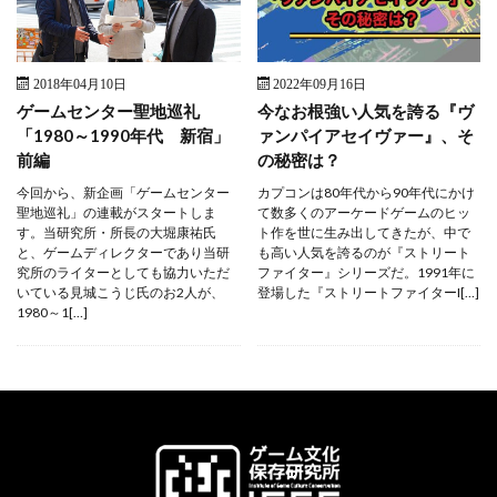
2018年04月10日
2022年09月16日
ゲームセンター聖地巡礼
今なお根強い人気を誇る『ヴ
「1980～1990年代 新宿」
ァンパイアセイヴァー』、そ
前編
の秘密は？
今回から、新企画「ゲームセンター
カプコンは80年代から90年代にかけ
聖地巡礼」の連載がスタートしま
て数多くのアーケードゲームのヒッ
す。当研究所・所長の大堀康祐氏
ト作を世に生み出してきたが、中で
と、ゲームディレクターであり当研
も高い人気を誇るのが『ストリート
究所のライターとしても協力いただ
ファイター』シリーズだ。1991年に
いている見城こうじ氏のお2人が、
登場した『ストリートファイターI[…]
1980～1[…]