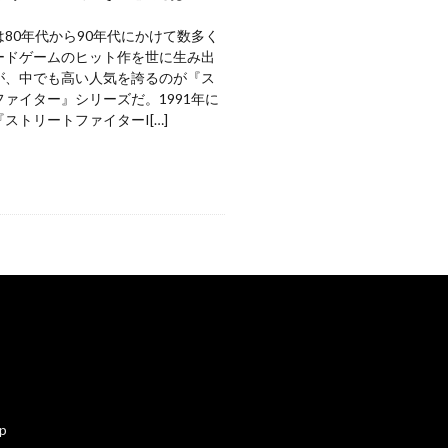
80年代から90年代にかけて数多く
ードゲームのヒット作を世に生み出
が、中でも高い人気を誇るのが『ス
ァイター』シリーズだ。1991年に
ストリートファイターI[…]
ap