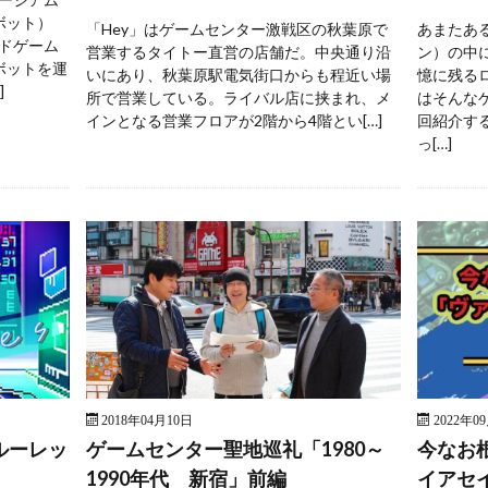
ボット）
「Hey」はゲームセンター激戦区の秋葉原で
あまたあ
ドゲーム
営業するタイトー直営の店舗だ。中央通り沿
ン）の中
ボットを運
いにあり、秋葉原駅電気街口からも程近い場
憶に残る
]
所で営業している。ライバル店に挟まれ、メ
はそんな
インとなる営業フロアが2階から4階とい[…]
回紹介す
っ[…]
2018年04月10日
2022年0
ルーレッ
ゲームセンター聖地巡礼「1980～
今なお
1990年代 新宿」前編
イアセ