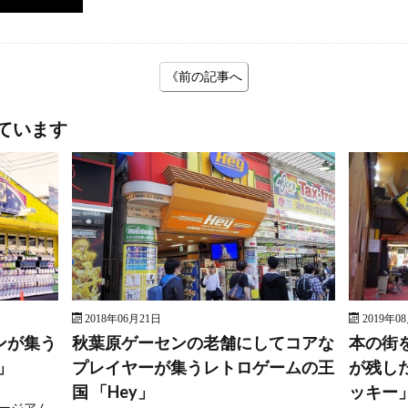
《前の記事へ
ています
2018年06月21日
2019年0
ンが集う
秋葉原ゲーセンの老舗にしてコアな
本の街
」
プレイヤーが集うレトロゲームの王
が残し
国 「Hey」
ッキー
ージアム