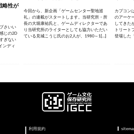
戦略性が
今回から、新企画「ゲームセンター聖地巡
カプコンは
礼」の連載がスタートします。当研究所・所
のアーケ
長の大堀康祐氏と、ゲームディレクターであ
してきた
プさいい
り当研究所のライターとしても協力いただい
トリートフ
感じの2D
ている見城こうじ氏のお2人が、1980～1[…]
登場した『
すぎない
 インディ
利用規約
sitem