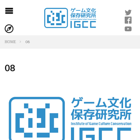
08
HOME
08