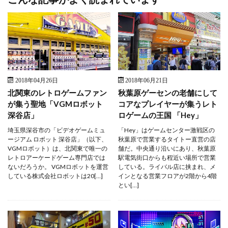
2018年04月26日
2018年06月21日
北関東のレトロゲームファン
秋葉原ゲーセンの老舗にして
が集う聖地「VGMロボット
コアなプレイヤーが集うレト
深谷店」
ロゲームの王国 「Hey」
埼玉県深谷市の「ビデオゲームミュ
「Hey」はゲームセンター激戦区の
ージアム ロボット 深谷店」（以下、
秋葉原で営業するタイトー直営の店
VGMロボット）は、北関東で唯一の
舗だ。中央通り沿いにあり、秋葉原
レトロアーケードゲーム専門店では
駅電気街口からも程近い場所で営業
ないだろうか。 VGMロボットを運営
している。ライバル店に挟まれ、メ
している株式会社ロボットは20[…]
インとなる営業フロアが2階から4階
とい[…]