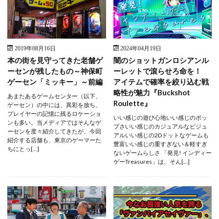
2019年08月16日
2024年04月19日
本の街を見守ってきた老舗ゲ
闇のショットガンロシアンル
ーセンが残したもの～神保町
ーレットで滾らせろ命を！
ゲーセン「ミッキー」～前編
アイテムで確率を絞り込む戦
略性が魅力『Buckshot
あまたあるゲームセンター（以下、
Roulette』
ゲーセン）の中には、異彩を放ち、
プレイヤーの記憶に残るロケーショ
いい感じの遊び心地いい感じのポッ
ンも多い。当メディアではそんなゲ
プさいい感じのカジュアルなビジュ
ーセンを度々紹介してきたが、今回
アルいい感じの2Dドットなゲームも
紹介する店舗も、東京のゲーマーた
豊富いい感じの重すぎない＆軽すぎ
ちにとっ[…]
ないゲームらしさ 「発見! インディー
ゲーTreasures」は、そん[…]