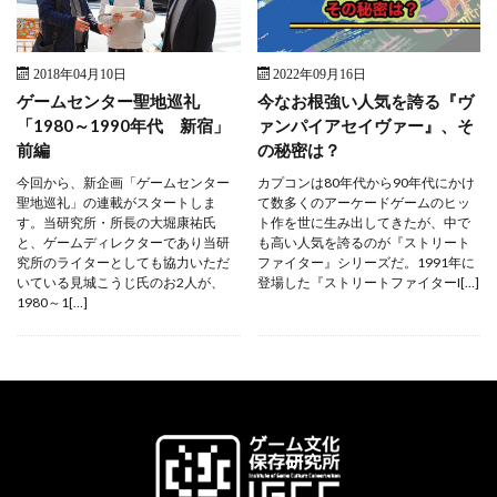
2018年04月10日
2022年09月16日
ゲームセンター聖地巡礼
今なお根強い人気を誇る『ヴ
「1980～1990年代 新宿」
ァンパイアセイヴァー』、そ
前編
の秘密は？
今回から、新企画「ゲームセンター
カプコンは80年代から90年代にかけ
聖地巡礼」の連載がスタートしま
て数多くのアーケードゲームのヒッ
す。当研究所・所長の大堀康祐氏
ト作を世に生み出してきたが、中で
と、ゲームディレクターであり当研
も高い人気を誇るのが『ストリート
究所のライターとしても協力いただ
ファイター』シリーズだ。1991年に
いている見城こうじ氏のお2人が、
登場した『ストリートファイターI[…]
1980～1[…]