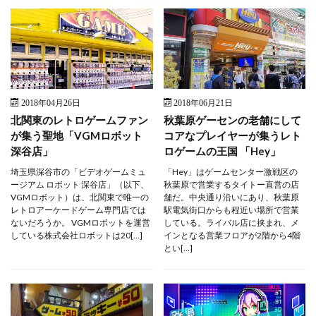
2018年04月26日
2018年06月21日
北関東のレトロゲームファン
秋葉原ゲーセンの老舗にして
が集う聖地「VGMロボット
コアなプレイヤーが集うレト
深谷店」
ロゲームの王国 「Hey」
埼玉県深谷市の「ビデオゲームミュ
「Hey」はゲームセンター激戦区の
ージアム ロボット 深谷店」（以下、
秋葉原で営業するタイトー直営の店
VGMロボット）は、北関東で唯一の
舗だ。中央通り沿いにあり、秋葉原
レトロアーケードゲーム専門店では
駅電気街口からも程近い場所で営業
ないだろうか。 VGMロボットを運営
している。ライバル店に挟まれ、メ
している株式会社ロボットは20[…]
インとなる営業フロアが2階から4階
とい[…]