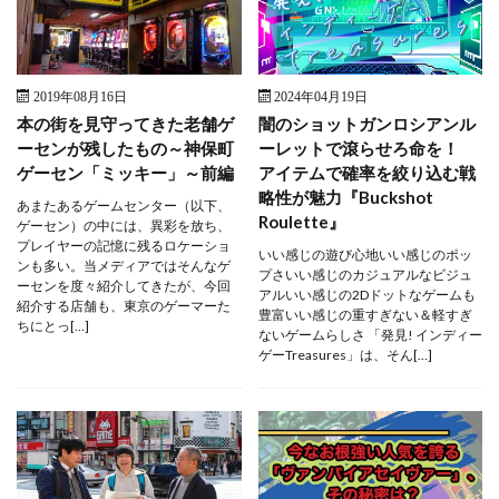
2019年08月16日
2024年04月19日
本の街を見守ってきた老舗ゲ
闇のショットガンロシアンル
ーセンが残したもの～神保町
ーレットで滾らせろ命を！
ゲーセン「ミッキー」～前編
アイテムで確率を絞り込む戦
略性が魅力『Buckshot
あまたあるゲームセンター（以下、
Roulette』
ゲーセン）の中には、異彩を放ち、
プレイヤーの記憶に残るロケーショ
いい感じの遊び心地いい感じのポッ
ンも多い。当メディアではそんなゲ
プさいい感じのカジュアルなビジュ
ーセンを度々紹介してきたが、今回
アルいい感じの2Dドットなゲームも
紹介する店舗も、東京のゲーマーた
豊富いい感じの重すぎない＆軽すぎ
ちにとっ[…]
ないゲームらしさ 「発見! インディー
ゲーTreasures」は、そん[…]