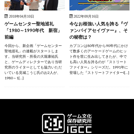
2018年04月10日
2022年09月16日
ゲームセンター聖地巡礼
今なお根強い人気を誇る『ヴ
「1980～1990年代 新宿」
ァンパイアセイヴァー』、そ
前編
の秘密は？
今回から、新企画「ゲームセンター
カプコンは80年代から90年代にかけ
聖地巡礼」の連載がスタートしま
て数多くのアーケードゲームのヒッ
す。当研究所・所長の大堀康祐氏
ト作を世に生み出してきたが、中で
と、ゲームディレクターであり当研
も高い人気を誇るのが『ストリート
究所のライターとしても協力いただ
ファイター』シリーズだ。1991年に
いている見城こうじ氏のお2人が、
登場した『ストリートファイターI[…]
1980～1[…]