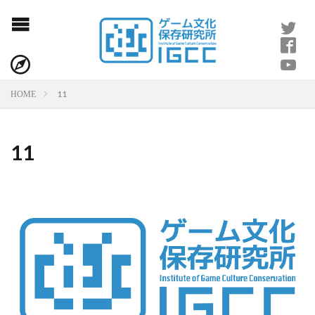
11
HOME
11