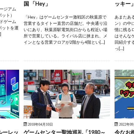
国 「Hey」
ッキー
ージアム
ボット）
「Hey」はゲームセンター激戦区の秋葉原で
あまたあ
ドゲーム
営業するタイトー直営の店舗だ。中央通り沿
ン）の中
ボットを運
いにあり、秋葉原駅電気街口からも程近い場
憶に残る
]
所で営業している。ライバル店に挟まれ、メ
はそんな
インとなる営業フロアが2階から4階とい[…]
回紹介す
っ[…]
2018年04月10日
2022年0
ルーレッ
ゲームセンター聖地巡礼「1980～
今なお