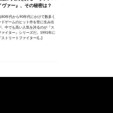
イヴァー』、その秘密は？
80年代から90年代にかけて数多く
ードゲームのヒット作を世に生み出
が、中でも高い人気を誇るのが『ス
ァイター』シリーズだ。1991年に
ストリートファイターI[…]