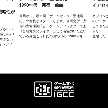
1990年代 新宿」前編
イアセ
戦略性が
今回から、新企画「ゲームセンター聖地巡
カプコンは
礼」の連載がスタートします。当研究所・所
のアーケ
長の大堀康祐氏と、ゲームディレクターであ
してきた
プさいい
り当研究所のライターとしても協力いただい
トリートフ
感じの2D
ている見城こうじ氏のお2人が、1980～1[…]
登場した『
すぎない
 インディ