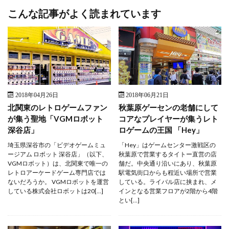
こんな記事がよく読まれています
2018年04月26日
2018年06月21日
北関東のレトロゲームファン
秋葉原ゲーセンの老舗にして
が集う聖地「VGMロボット
コアなプレイヤーが集うレト
深谷店」
ロゲームの王国 「Hey」
埼玉県深谷市の「ビデオゲームミュ
「Hey」はゲームセンター激戦区の
ージアム ロボット 深谷店」（以下、
秋葉原で営業するタイトー直営の店
VGMロボット）は、北関東で唯一の
舗だ。中央通り沿いにあり、秋葉原
レトロアーケードゲーム専門店では
駅電気街口からも程近い場所で営業
ないだろうか。 VGMロボットを運営
している。ライバル店に挟まれ、メ
している株式会社ロボットは20[…]
インとなる営業フロアが2階から4階
とい[…]