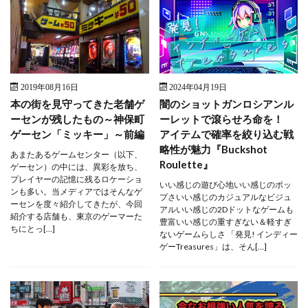
2019年08月16日
2024年04月19日
本の街を見守ってきた老舗ゲ
闇のショットガンロシアンル
ーセンが残したもの～神保町
ーレットで滾らせろ命を！
ゲーセン「ミッキー」～前編
アイテムで確率を絞り込む戦
略性が魅力『Buckshot
あまたあるゲームセンター（以下、
Roulette』
ゲーセン）の中には、異彩を放ち、
プレイヤーの記憶に残るロケーショ
いい感じの遊び心地いい感じのポッ
ンも多い。当メディアではそんなゲ
プさいい感じのカジュアルなビジュ
ーセンを度々紹介してきたが、今回
アルいい感じの2Dドットなゲームも
紹介する店舗も、東京のゲーマーた
豊富いい感じの重すぎない＆軽すぎ
ちにとっ[…]
ないゲームらしさ 「発見! インディー
ゲーTreasures」は、そん[…]