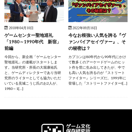
2018年04月10日
2022年09月16日
ゲームセンター聖地巡礼
今なお根強い人気を誇る『ヴ
「1980～1990年代 新宿」
ァンパイアセイヴァー』、そ
前編
の秘密は？
今回から、新企画「ゲームセンター
カプコンは80年代から90年代にかけ
聖地巡礼」の連載がスタートしま
て数多くのアーケードゲームのヒッ
す。当研究所・所長の大堀康祐氏
ト作を世に生み出してきたが、中で
と、ゲームディレクターであり当研
も高い人気を誇るのが『ストリート
究所のライターとしても協力いただ
ファイター』シリーズだ。1991年に
いている見城こうじ氏のお2人が、
登場した『ストリートファイターI[…]
1980～1[…]