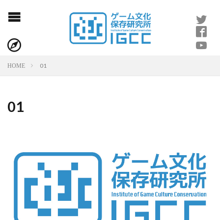
01
HOME
01