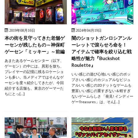
2019年08月16日
2024年04月19日
本の街を見守ってきた老舗ゲ
闇のショットガンロシアンル
ーセンが残したもの～神保町
ーレットで滾らせろ命を！
ゲーセン「ミッキー」～前編
アイテムで確率を絞り込む戦
略性が魅力『Buckshot
あまたあるゲームセンター（以下、
Roulette』
ゲーセン）の中には、異彩を放ち、
プレイヤーの記憶に残るロケーショ
いい感じの遊び心地いい感じのポッ
ンも多い。当メディアではそんなゲ
プさいい感じのカジュアルなビジュ
ーセンを度々紹介してきたが、今回
アルいい感じの2Dドットなゲームも
紹介する店舗も、東京のゲーマーた
豊富いい感じの重すぎない＆軽すぎ
ちにとっ[…]
ないゲームらしさ 「発見! インディー
ゲーTreasures」は、そん[…]