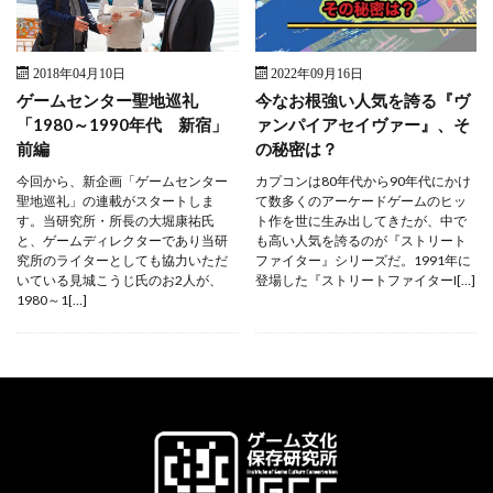
2018年04月10日
2022年09月16日
ゲームセンター聖地巡礼
今なお根強い人気を誇る『ヴ
「1980～1990年代 新宿」
ァンパイアセイヴァー』、そ
前編
の秘密は？
今回から、新企画「ゲームセンター
カプコンは80年代から90年代にかけ
聖地巡礼」の連載がスタートしま
て数多くのアーケードゲームのヒッ
す。当研究所・所長の大堀康祐氏
ト作を世に生み出してきたが、中で
と、ゲームディレクターであり当研
も高い人気を誇るのが『ストリート
究所のライターとしても協力いただ
ファイター』シリーズだ。1991年に
いている見城こうじ氏のお2人が、
登場した『ストリートファイターI[…]
1980～1[…]