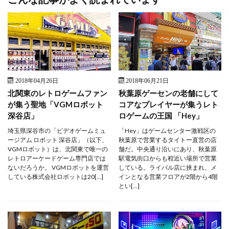
2018年04月26日
2018年06月21日
北関東のレトロゲームファン
秋葉原ゲーセンの老舗にして
が集う聖地「VGMロボット
コアなプレイヤーが集うレト
深谷店」
ロゲームの王国 「Hey」
埼玉県深谷市の「ビデオゲームミュ
「Hey」はゲームセンター激戦区の
ージアム ロボット 深谷店」（以下、
秋葉原で営業するタイトー直営の店
VGMロボット）は、北関東で唯一の
舗だ。中央通り沿いにあり、秋葉原
レトロアーケードゲーム専門店では
駅電気街口からも程近い場所で営業
ないだろうか。 VGMロボットを運営
している。ライバル店に挟まれ、メ
している株式会社ロボットは20[…]
インとなる営業フロアが2階から4階
とい[…]