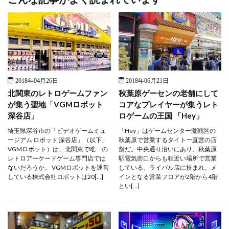
2018年04月26日
2018年06月21日
北関東のレトロゲームファン
秋葉原ゲーセンの老舗にして
が集う聖地「VGMロボット
コアなプレイヤーが集うレト
深谷店」
ロゲームの王国 「Hey」
埼玉県深谷市の「ビデオゲームミュ
「Hey」はゲームセンター激戦区の
ージアム ロボット 深谷店」（以下、
秋葉原で営業するタイトー直営の店
VGMロボット）は、北関東で唯一の
舗だ。中央通り沿いにあり、秋葉原
レトロアーケードゲーム専門店では
駅電気街口からも程近い場所で営業
ないだろうか。 VGMロボットを運営
している。ライバル店に挟まれ、メ
している株式会社ロボットは20[…]
インとなる営業フロアが2階から4階
とい[…]