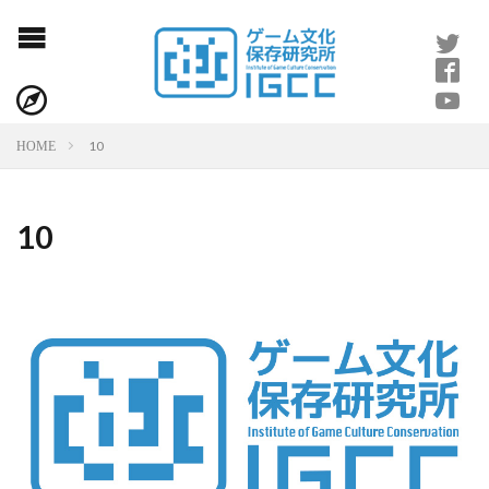
10
HOME
10