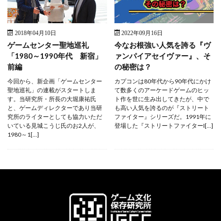
2018年04月10日
2022年09月16日
ゲームセンター聖地巡礼
今なお根強い人気を誇る『ヴ
「1980～1990年代 新宿」
ァンパイアセイヴァー』、そ
前編
の秘密は？
今回から、新企画「ゲームセンター
カプコンは80年代から90年代にかけ
聖地巡礼」の連載がスタートしま
て数多くのアーケードゲームのヒッ
す。当研究所・所長の大堀康祐氏
ト作を世に生み出してきたが、中で
と、ゲームディレクターであり当研
も高い人気を誇るのが『ストリート
究所のライターとしても協力いただ
ファイター』シリーズだ。1991年に
いている見城こうじ氏のお2人が、
登場した『ストリートファイターI[…]
1980～1[…]