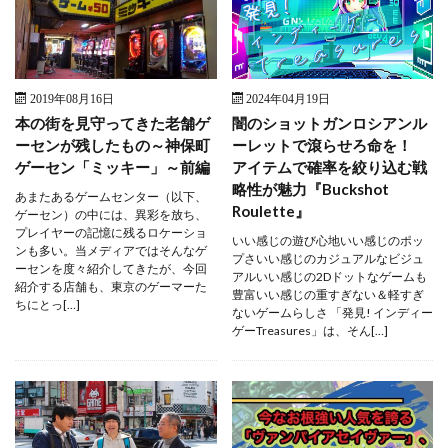
2019年08月16日
2024年04月19日
本の街を見守ってきた老舗ゲ
闇のショットガンロシアンル
ーセンが残したもの～神保町
ーレットで滾らせろ命を！
ゲーセン「ミッキー」～前編
アイテムで確率を絞り込む戦
略性が魅力『Buckshot
あまたあるゲームセンター（以下、
Roulette』
ゲーセン）の中には、異彩を放ち、
プレイヤーの記憶に残るロケーショ
いい感じの遊び心地いい感じのポッ
ンも多い。当メディアではそんなゲ
プさいい感じのカジュアルなビジュ
ーセンを度々紹介してきたが、今回
アルいい感じの2Dドットなゲームも
紹介する店舗も、東京のゲーマーた
豊富いい感じの重すぎない＆軽すぎ
ちにとっ[…]
ないゲームらしさ 「発見! インディー
ゲーTreasures」は、そん[…]