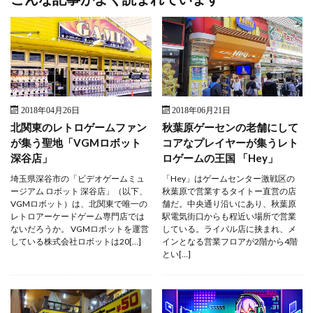
2018年04月26日
2018年06月21日
北関東のレトロゲームファン
秋葉原ゲーセンの老舗にして
が集う聖地「VGMロボット
コアなプレイヤーが集うレト
深谷店」
ロゲームの王国 「Hey」
埼玉県深谷市の「ビデオゲームミュ
「Hey」はゲームセンター激戦区の
ージアム ロボット 深谷店」（以下、
秋葉原で営業するタイトー直営の店
VGMロボット）は、北関東で唯一の
舗だ。中央通り沿いにあり、秋葉原
レトロアーケードゲーム専門店では
駅電気街口からも程近い場所で営業
ないだろうか。 VGMロボットを運営
している。ライバル店に挟まれ、メ
している株式会社ロボットは20[…]
インとなる営業フロアが2階から4階
とい[…]