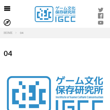
04
HOME
04