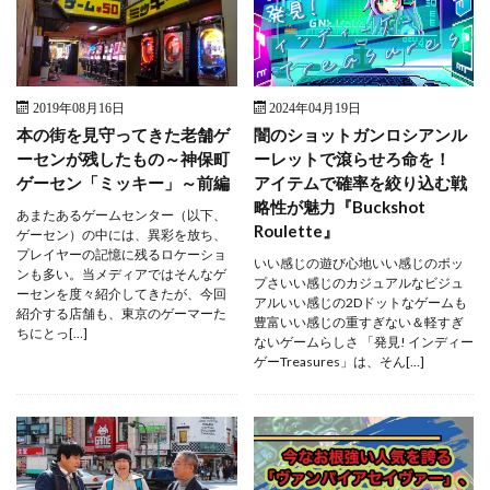
2019年08月16日
2024年04月19日
本の街を見守ってきた老舗ゲ
闇のショットガンロシアンル
ーセンが残したもの～神保町
ーレットで滾らせろ命を！
ゲーセン「ミッキー」～前編
アイテムで確率を絞り込む戦
略性が魅力『Buckshot
あまたあるゲームセンター（以下、
Roulette』
ゲーセン）の中には、異彩を放ち、
プレイヤーの記憶に残るロケーショ
いい感じの遊び心地いい感じのポッ
ンも多い。当メディアではそんなゲ
プさいい感じのカジュアルなビジュ
ーセンを度々紹介してきたが、今回
アルいい感じの2Dドットなゲームも
紹介する店舗も、東京のゲーマーた
豊富いい感じの重すぎない＆軽すぎ
ちにとっ[…]
ないゲームらしさ 「発見! インディー
ゲーTreasures」は、そん[…]