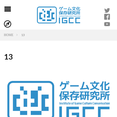
13
HOME
13