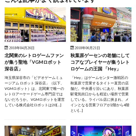
2018年04月26日
2018年06月21日
北関東のレトロゲームファン
秋葉原ゲーセンの老舗にして
が集う聖地「VGMロボット
コアなプレイヤーが集うレト
深谷店」
ロゲームの王国 「Hey」
埼玉県深谷市の「ビデオゲームミュ
「Hey」はゲームセンター激戦区の
ージアム ロボット 深谷店」（以下、
秋葉原で営業するタイトー直営の店
VGMロボット）は、北関東で唯一の
舗だ。中央通り沿いにあり、秋葉原
レトロアーケードゲーム専門店では
駅電気街口からも程近い場所で営業
ないだろうか。 VGMロボットを運営
している。ライバル店に挟まれ、メ
している株式会社ロボットは20[…]
インとなる営業フロアが2階から4階
とい[…]