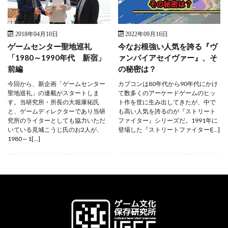
2018年04月10日
2022年09月16日
ゲームセンター聖地巡礼
今なお根強い人気を誇る『ヴ
「1980～1990年代 新宿」
ァンパイアセイヴァー』、そ
前編
の秘密は？
今回から、新企画「ゲームセンター
カプコンは80年代から90年代にかけ
聖地巡礼」の連載がスタートしま
て数多くのアーケードゲームのヒッ
す。当研究所・所長の大堀康祐氏
ト作を世に生み出してきたが、中で
と、ゲームディレクターであり当研
も高い人気を誇るのが『ストリート
究所のライターとしても協力いただ
ファイター』シリーズだ。1991年に
いている見城こうじ氏のお2人が、
登場した『ストリートファイターI[…]
1980～1[…]