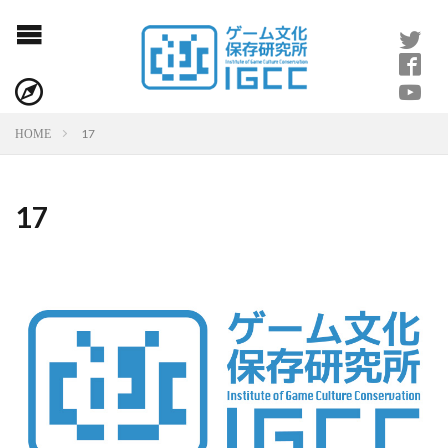
17
HOME
17