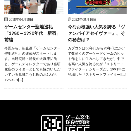
2018年04月10日
2022年09月16日
ゲームセンター聖地巡礼
今なお根強い人気を誇る『ヴ
「1980～1990年代 新宿」
ァンパイアセイヴァー』、そ
前編
の秘密は？
今回から、新企画「ゲームセンター
カプコンは80年代から90年代にかけ
聖地巡礼」の連載がスタートしま
て数多くのアーケードゲームのヒッ
す。当研究所・所長の大堀康祐氏
ト作を世に生み出してきたが、中で
と、ゲームディレクターであり当研
も高い人気を誇るのが『ストリート
究所のライターとしても協力いただ
ファイター』シリーズだ。1991年に
いている見城こうじ氏のお2人が、
登場した『ストリートファイターI[…]
1980～1[…]