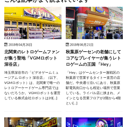
2018年04月26日
2018年06月21日
北関東のレトロゲームファン
秋葉原ゲーセンの老舗にして
が集う聖地「VGMロボット
コアなプレイヤーが集うレト
深谷店」
ロゲームの王国 「Hey」
埼玉県深谷市の「ビデオゲームミュ
「Hey」はゲームセンター激戦区の
ージアム ロボット 深谷店」（以下、
秋葉原で営業するタイトー直営の店
VGMロボット）は、北関東で唯一の
舗だ。中央通り沿いにあり、秋葉原
レトロアーケードゲーム専門店では
駅電気街口からも程近い場所で営業
ないだろうか。 VGMロボットを運営
している。ライバル店に挟まれ、メ
している株式会社ロボットは20[…]
インとなる営業フロアが2階から4階
とい[…]