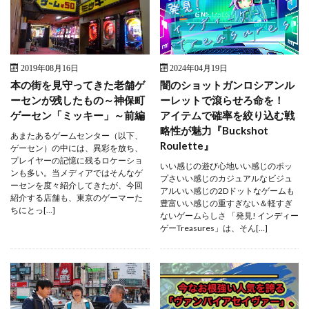
2019年08月16日
2024年04月19日
本の街を見守ってきた老舗ゲ
闇のショットガンロシアンル
ーセンが残したもの～神保町
ーレットで滾らせろ命を！
ゲーセン「ミッキー」～前編
アイテムで確率を絞り込む戦
略性が魅力『Buckshot
あまたあるゲームセンター（以下、
Roulette』
ゲーセン）の中には、異彩を放ち、
プレイヤーの記憶に残るロケーショ
いい感じの遊び心地いい感じのポッ
ンも多い。当メディアではそんなゲ
プさいい感じのカジュアルなビジュ
ーセンを度々紹介してきたが、今回
アルいい感じの2Dドットなゲームも
紹介する店舗も、東京のゲーマーた
豊富いい感じの重すぎない＆軽すぎ
ちにとっ[…]
ないゲームらしさ 「発見! インディー
ゲーTreasures」は、そん[…]