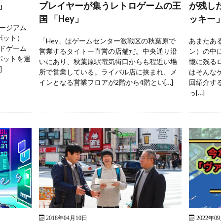
」
プレイヤーが集うレトロゲームの王
が残し
国 「Hey」
ッキー
ージアム
ボット）
「Hey」はゲームセンター激戦区の秋葉原で
あまたあ
ドゲーム
営業するタイトー直営の店舗だ。中央通り沿
ン）の中
ボットを運
いにあり、秋葉原駅電気街口からも程近い場
憶に残る
]
所で営業している。ライバル店に挟まれ、メ
はそんな
インとなる営業フロアが2階から4階とい[…]
回紹介す
っ[…]
2018年04月10日
2022年0