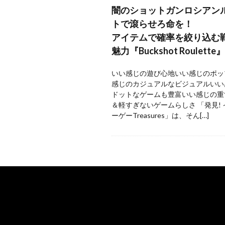
闇のショットガンロシアン
トで滾らせろ命を！
アイテムで確率を絞り込む
魅力『Buckshot Roulette』
いい感じの遊び心地いい感じのポッ
感じのカジュアルなビジュアルいい
ドットなゲームも豊富いい感じの重
＆軽すぎないゲームらしさ 「発見!
ーゲーTreasures」は、そん[…]