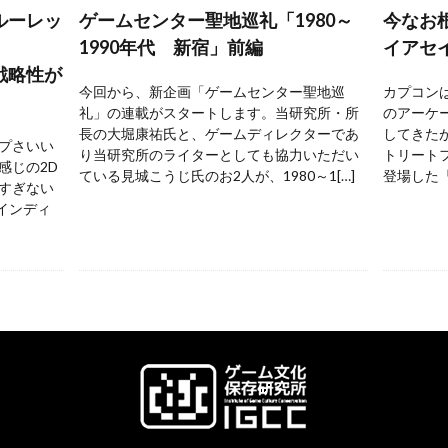
ルーレッ
ゲームセンター聖地巡礼「1980～
今なお
1990年代 新宿」前編
イアセ
戦略性が
今回から、新企画「ゲームセンター聖地巡
カプコンは
礼」の連載がスタートします。当研究所・所
のアーケ
長の大堀康祐氏と、ゲームディレクターであ
してきた
プさいい
り当研究所のライターとしても協力いただい
トリートフ
感じの2D
ている見城こうじ氏のお2人が、1980～1[…]
登場した『
すぎない
 インディ