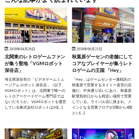
2018年04月26日
2018年06月21日
北関東のレトロゲームファン
秋葉原ゲーセンの老舗にして
が集う聖地「VGMロボット
コアなプレイヤーが集うレト
深谷店」
ロゲームの王国 「Hey」
埼玉県深谷市の「ビデオゲームミュ
「Hey」はゲームセンター激戦区の
ージアム ロボット 深谷店」（以下、
秋葉原で営業するタイトー直営の店
VGMロボット）は、北関東で唯一の
舗だ。中央通り沿いにあり、秋葉原
レトロアーケードゲーム専門店では
駅電気街口からも程近い場所で営業
ないだろうか。 VGMロボットを運営
している。ライバル店に挟まれ、メ
している株式会社ロボットは20[…]
インとなる営業フロアが2階から4階
とい[…]