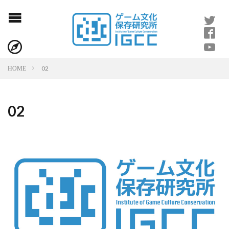
02
HOME
02