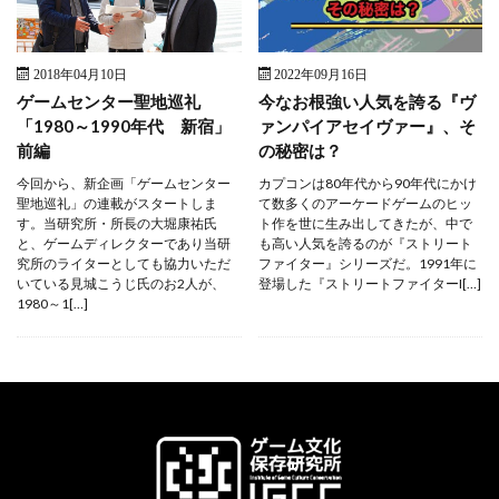
2018年04月10日
2022年09月16日
ゲームセンター聖地巡礼
今なお根強い人気を誇る『ヴ
「1980～1990年代 新宿」
ァンパイアセイヴァー』、そ
前編
の秘密は？
今回から、新企画「ゲームセンター
カプコンは80年代から90年代にかけ
聖地巡礼」の連載がスタートしま
て数多くのアーケードゲームのヒッ
す。当研究所・所長の大堀康祐氏
ト作を世に生み出してきたが、中で
と、ゲームディレクターであり当研
も高い人気を誇るのが『ストリート
究所のライターとしても協力いただ
ファイター』シリーズだ。1991年に
いている見城こうじ氏のお2人が、
登場した『ストリートファイターI[…]
1980～1[…]