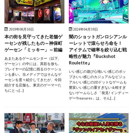
2019年08月16日
2024年04月19日
本の街を見守ってきた老舗ゲ
闇のショットガンロシアンル
ーセンが残したもの～神保町
ーレットで滾らせろ命を！
ゲーセン「ミッキー」～前編
アイテムで確率を絞り込む戦
略性が魅力『Buckshot
あまたあるゲームセンター（以下、
Roulette』
ゲーセン）の中には、異彩を放ち、
プレイヤーの記憶に残るロケーショ
いい感じの遊び心地いい感じのポッ
ンも多い。当メディアではそんなゲ
プさいい感じのカジュアルなビジュ
ーセンを度々紹介してきたが、今回
アルいい感じの2Dドットなゲームも
紹介する店舗も、東京のゲーマーた
豊富いい感じの重すぎない＆軽すぎ
ちにとっ[…]
ないゲームらしさ 「発見! インディー
ゲーTreasures」は、そん[…]