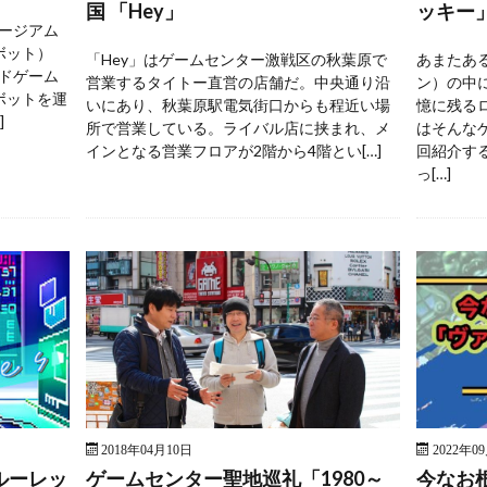
国 「Hey」
ッキー
ージアム
ボット）
「Hey」はゲームセンター激戦区の秋葉原で
あまたあ
ドゲーム
営業するタイトー直営の店舗だ。中央通り沿
ン）の中
ボットを運
いにあり、秋葉原駅電気街口からも程近い場
憶に残る
]
所で営業している。ライバル店に挟まれ、メ
はそんな
インとなる営業フロアが2階から4階とい[…]
回紹介す
っ[…]
2018年04月10日
2022年0
ルーレッ
ゲームセンター聖地巡礼「1980～
今なお