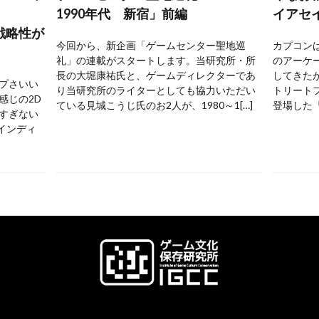
1990年代 新宿」前編
イアセ
戦略性が
今回から、新企画「ゲームセンター聖地巡
カプコンは
礼」の連載がスタートします。当研究所・所
のアーケ
長の大堀康祐氏と、ゲームディレクターであ
してきた
プさいい
り当研究所のライターとしても協力いただい
トリートフ
感じの2D
ている見城こうじ氏のお2人が、1980～1[…]
登場した『
すぎない
 インディ