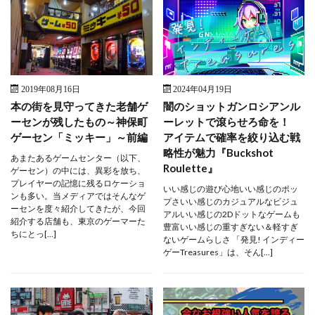
2019年08月16日
2024年04月19日
本の街を見守ってきた老舗ゲ
闇のショットガンロシアンル
ーセンが残したもの～神保町
ーレットで滾らせろ命を！
ゲーセン「ミッキー」～前編
アイテムで確率を絞り込む戦
略性が魅力『Buckshot
あまたあるゲームセンター（以下、
Roulette』
ゲーセン）の中には、異彩を放ち、
プレイヤーの記憶に残るロケーショ
いい感じの遊び心地いい感じのポッ
ンも多い。当メディアではそんなゲ
プさいい感じのカジュアルなビジュ
ーセンを度々紹介してきたが、今回
アルいい感じの2Dドットなゲームも
紹介する店舗も、東京のゲーマーた
豊富いい感じの重すぎない＆軽すぎ
ちにとっ[…]
ないゲームらしさ 「発見! インディー
ゲーTreasures」は、そん[…]