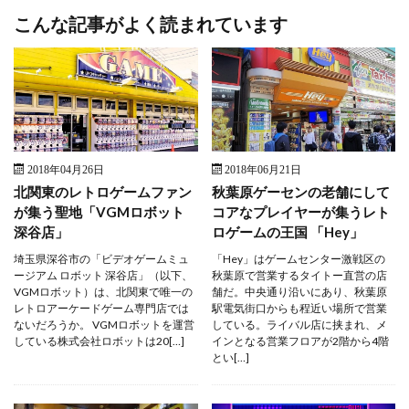
こんな記事がよく読まれています
2018年04月26日
2018年06月21日
北関東のレトロゲームファン
秋葉原ゲーセンの老舗にして
が集う聖地「VGMロボット
コアなプレイヤーが集うレト
深谷店」
ロゲームの王国 「Hey」
埼玉県深谷市の「ビデオゲームミュ
「Hey」はゲームセンター激戦区の
ージアム ロボット 深谷店」（以下、
秋葉原で営業するタイトー直営の店
VGMロボット）は、北関東で唯一の
舗だ。中央通り沿いにあり、秋葉原
レトロアーケードゲーム専門店では
駅電気街口からも程近い場所で営業
ないだろうか。 VGMロボットを運営
している。ライバル店に挟まれ、メ
している株式会社ロボットは20[…]
インとなる営業フロアが2階から4階
とい[…]