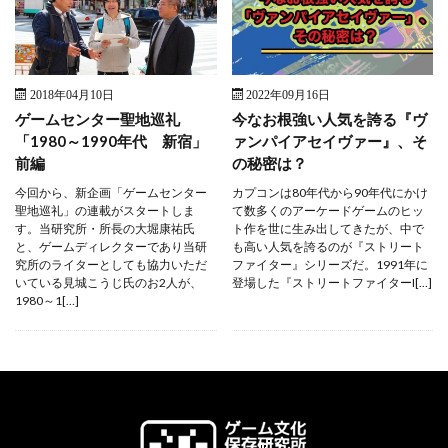
2018年04月10日
2022年09月16日
ゲームセンター聖地巡礼
今なお根強い人気を誇る『ヴ
「1980～1990年代 新宿」
ァンパイアセイヴァー』、そ
前編
の秘密は？
今回から、新企画「ゲームセンター
カプコンは80年代から90年代にかけ
聖地巡礼」の連載がスタートしま
て数多くのアーケードゲームのヒッ
す。当研究所・所長の大堀康祐氏
ト作を世に生み出してきたが、中で
と、ゲームディレクターであり当研
も高い人気を誇るのが『ストリート
究所のライターとしても協力いただ
ファイター』シリーズだ。1991年に
いている見城こうじ氏のお2人が、
登場した『ストリートファイターI[…]
1980～1[…]