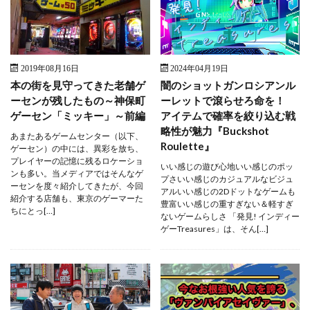
2019年08月16日
2024年04月19日
本の街を見守ってきた老舗ゲ
闇のショットガンロシアンル
ーセンが残したもの～神保町
ーレットで滾らせろ命を！
ゲーセン「ミッキー」～前編
アイテムで確率を絞り込む戦
略性が魅力『Buckshot
あまたあるゲームセンター（以下、
Roulette』
ゲーセン）の中には、異彩を放ち、
プレイヤーの記憶に残るロケーショ
いい感じの遊び心地いい感じのポッ
ンも多い。当メディアではそんなゲ
プさいい感じのカジュアルなビジュ
ーセンを度々紹介してきたが、今回
アルいい感じの2Dドットなゲームも
紹介する店舗も、東京のゲーマーた
豊富いい感じの重すぎない＆軽すぎ
ちにとっ[…]
ないゲームらしさ 「発見! インディー
ゲーTreasures」は、そん[…]