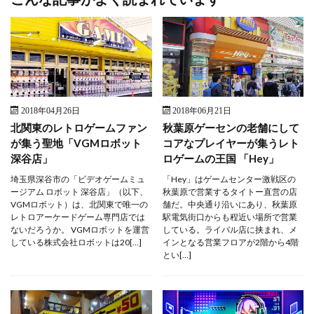
2018年04月26日
2018年06月21日
北関東のレトロゲームファン
秋葉原ゲーセンの老舗にして
が集う聖地「VGMロボット
コアなプレイヤーが集うレト
深谷店」
ロゲームの王国 「Hey」
埼玉県深谷市の「ビデオゲームミュ
「Hey」はゲームセンター激戦区の
ージアム ロボット 深谷店」（以下、
秋葉原で営業するタイトー直営の店
VGMロボット）は、北関東で唯一の
舗だ。中央通り沿いにあり、秋葉原
レトロアーケードゲーム専門店では
駅電気街口からも程近い場所で営業
ないだろうか。 VGMロボットを運営
している。ライバル店に挟まれ、メ
している株式会社ロボットは20[…]
インとなる営業フロアが2階から4階
とい[…]