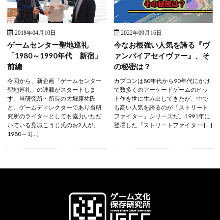
2018年04月10日
2022年09月16日
ゲームセンター聖地巡礼
今なお根強い人気を誇る『ヴ
「1980～1990年代 新宿」
ァンパイアセイヴァー』、そ
前編
の秘密は？
今回から、新企画「ゲームセンター
カプコンは80年代から90年代にかけ
聖地巡礼」の連載がスタートしま
て数多くのアーケードゲームのヒッ
す。当研究所・所長の大堀康祐氏
ト作を世に生み出してきたが、中で
と、ゲームディレクターであり当研
も高い人気を誇るのが『ストリート
究所のライターとしても協力いただ
ファイター』シリーズだ。1991年に
いている見城こうじ氏のお2人が、
登場した『ストリートファイターI[…]
1980～1[…]