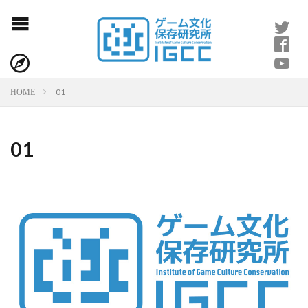
01
HOME
01