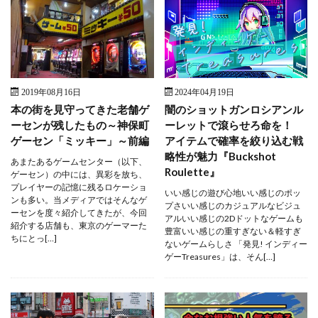
2019年08月16日
2024年04月19日
本の街を見守ってきた老舗ゲ
闇のショットガンロシアンル
ーセンが残したもの～神保町
ーレットで滾らせろ命を！
ゲーセン「ミッキー」～前編
アイテムで確率を絞り込む戦
略性が魅力『Buckshot
あまたあるゲームセンター（以下、
Roulette』
ゲーセン）の中には、異彩を放ち、
プレイヤーの記憶に残るロケーショ
いい感じの遊び心地いい感じのポッ
ンも多い。当メディアではそんなゲ
プさいい感じのカジュアルなビジュ
ーセンを度々紹介してきたが、今回
アルいい感じの2Dドットなゲームも
紹介する店舗も、東京のゲーマーた
豊富いい感じの重すぎない＆軽すぎ
ちにとっ[…]
ないゲームらしさ 「発見! インディー
ゲーTreasures」は、そん[…]