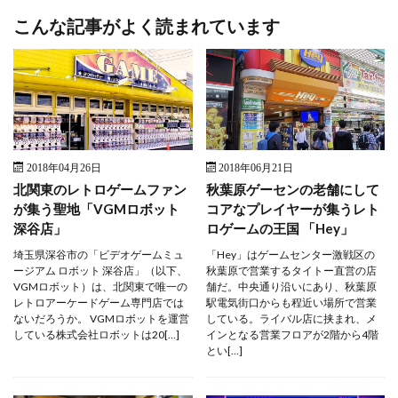
こんな記事がよく読まれています
2018年04月26日
2018年06月21日
北関東のレトロゲームファン
秋葉原ゲーセンの老舗にして
が集う聖地「VGMロボット
コアなプレイヤーが集うレト
深谷店」
ロゲームの王国 「Hey」
埼玉県深谷市の「ビデオゲームミュ
「Hey」はゲームセンター激戦区の
ージアム ロボット 深谷店」（以下、
秋葉原で営業するタイトー直営の店
VGMロボット）は、北関東で唯一の
舗だ。中央通り沿いにあり、秋葉原
レトロアーケードゲーム専門店では
駅電気街口からも程近い場所で営業
ないだろうか。 VGMロボットを運営
している。ライバル店に挟まれ、メ
している株式会社ロボットは20[…]
インとなる営業フロアが2階から4階
とい[…]