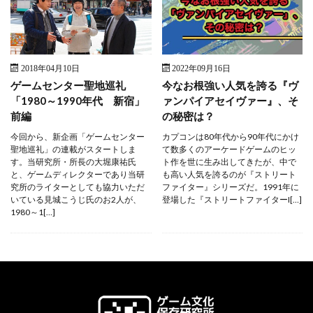
2018年04月10日
2022年09月16日
ゲームセンター聖地巡礼
今なお根強い人気を誇る『ヴ
「1980～1990年代 新宿」
ァンパイアセイヴァー』、そ
前編
の秘密は？
今回から、新企画「ゲームセンター
カプコンは80年代から90年代にかけ
聖地巡礼」の連載がスタートしま
て数多くのアーケードゲームのヒッ
す。当研究所・所長の大堀康祐氏
ト作を世に生み出してきたが、中で
と、ゲームディレクターであり当研
も高い人気を誇るのが『ストリート
究所のライターとしても協力いただ
ファイター』シリーズだ。1991年に
いている見城こうじ氏のお2人が、
登場した『ストリートファイターI[…]
1980～1[…]