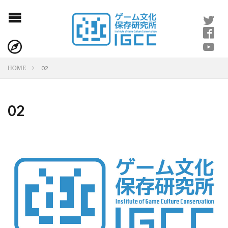
02
HOME
02